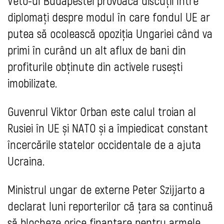
Veto-ul Budapestei provoacă discuții între
diplomați despre modul în care fondul UE ar
putea să ocolească opoziția Ungariei când va
primi în curând un alt aflux de bani din
profiturile obținute din activele rusești
imobilizate.
Guvenrul Viktor Orban este calul troian al
Rusiei în UE și NATO și a împiedicat constant
încercările statelor occidentale de a ajuta
Ucraina.
Ministrul ungar de externe Peter Szijjarto a
declarat luni reporterilor că țara sa continuă
să blocheze orice finanțare pentru armele