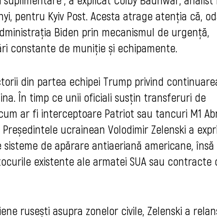
yi, pentru Kyiv Post. Acesta atrage atenția că, o
 administrația Biden prin mecanismul de urgență,
ări constante de muniție și echipamente.
ctorii din partea echipei Trump privind continuare
. În timp ce unii oficiali susțin transferuri de
 cum ar fi interceptoare Patriot sau tancuri M1 A
ive. Președintele ucrainean Volodimir Zelenski a exp
de sisteme de apărare antiaeriană americane, însă
stocurile existente ale armatei SUA sau contracte 
ene rusești asupra zonelor civile, Zelenski a relan