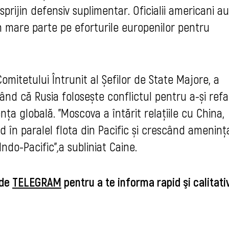
prijin defensiv suplimentar. Oficialii americani au
în mare parte pe eforturile europenilor pentru
omitetului Întrunit al Șefilor de State Majore, a
zând că Rusia folosește conflictul pentru a-și ref
nța globală. "Moscova a întărit relațiile cu China,
 în paralel flota din Pacific și crescând ameninț
Indo-Pacific"
,
a subliniat Caine.
 de
TELEGRAM
pentru a te informa rapid şi calitat