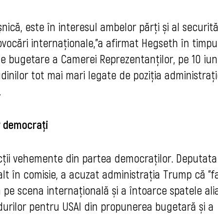
ică, este în interesul ambelor părți și al securităț
ovocări internaționale,"
a afirmat Hegseth în timpu
te bugetare a Camerei Reprezentanților, pe 10 iuni
dinilor tot mai mari legate de poziția administrați
.
r democrați
reacții vehemente din partea democraților. Deputat
t în comisie, a acuzat administrația Trump că "f
pe scena internațională și a întoarce spatele alia
ndurilor pentru USAI din propunerea bugetară și a