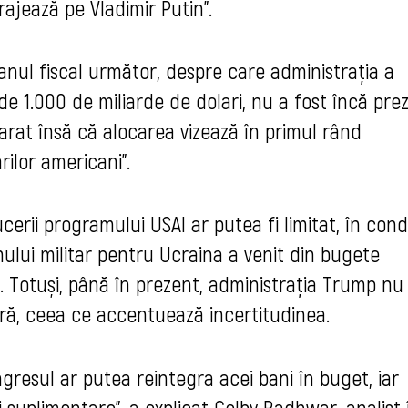
rajează pe Vladimir Putin”.
anul fiscal următor, despre care administrația a
de 1.000 de miliarde de dolari, nu a fost încă pre
arat însă că alocarea vizează în primul rând
rilor americani”.
erii programului USAI ar putea fi limitat, în condi
nului militar pentru Ucraina a venit din bugete
 Totuși, până în prezent, administrația Trump nu
ară, ceea ce accentuează incertitudinea.
ongresul ar putea reintegra acei bani în buget, iar
 suplimentare", a explicat Colby Badhwar, analist 