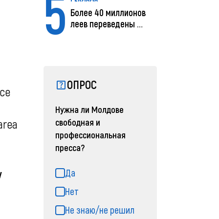
5
Более 40 миллионов
леев переведены с
помощью MIA Plăț...
ОПРОС
ace
Нужна ли Молдове
свободная и
area
профессиональная
пресса?
iv
Да
Нет
Не знаю/не решил