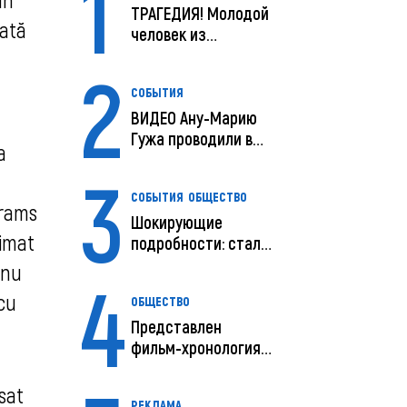
1
ТРАГЕДИЯ! Молодой
dată
человек из
Молдовы умер в
2
США посл...
СОБЫТИЯ
ВИДЕО Ану-Марию
Гужа проводили в
a
последний путь
3
СОБЫТИЯ
ОБЩЕСТВО
brams
Шокирующие
rimat
подробности: стали
известны
 nu
4
предварительны...
cu
ОБЩЕСТВО
Представлен
фильм-хронология
исчезновения и
поисков м...
sat
РЕКЛАМА