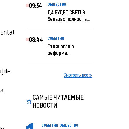
09:34
ОБЩЕСТВО
ДА БУДЕТ СВЕТ! В
Бельцах полностью
восстановят
zentat
ночное...
08:44
СОБЫТИЯ
Стояногло о
реформе
прокуратуры:
Прокуратуру
țiile
реформир...
Смотреть все
 a
САМЫЕ ЧИТАЕМЫЕ
НОВОСТИ
СОБЫТИЯ
ОБЩЕСТВО
în