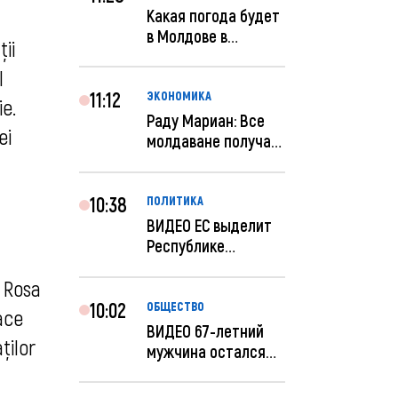
Какая погода будет
в Молдове в
ii
феврале?
l
11:12
ЭКОНОМИКА
e.
Раду Мариан: Все
ei
молдаване получат
компенсацию за
эле...
10:38
ПОЛИТИКА
ВИДЕО ЕС выделит
Республике
Молдова еще 60
a Rosa
миллионов...
10:02
ОБЩЕСТВО
ace
ВИДЕО 67-летний
ților
мужчина остался
без 259 тысяч леев
по...