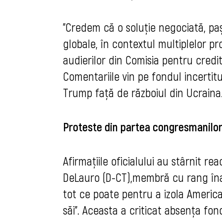
"Credem că o soluție negociată, pașn
globale, în contextul multiplelor pr
audierilor din Comisia pentru credi
Comentariile vin pe fondul incertitu
Trump față de războiul din Ucraina
Proteste din partea congresmanilo
Afirmațiile oficialului au stârnit 
DeLauro (D-CT),membră cu rang înal
tot ce poate pentru a izola America 
săi". Aceasta a criticat absența fo