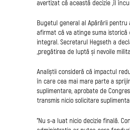
avertizat că această decizie „îl încu
Bugetul general al Apărării pentru 
afirmat că va atinge suma istorică 
integral. Secretarul Hegseth a decl
„pregătirea de luptă și nevoile milita
Analiștii consideră că impactul reduc
în care cea mai mare parte a spriji
suplimentare, aprobate de Congres.
transmis nicio solicitare supliment
"Nu s-a luat nicio decizie finală. C
administrația ar putea cere fonduri