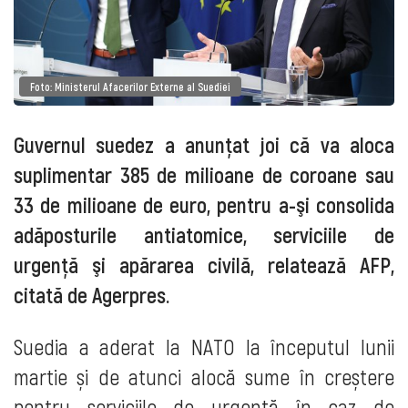
Foto: Ministerul Afacerilor Externe al Suediei
Guvernul suedez a anunțat joi că va aloca
suplimentar 385 de milioane de coroane sau
33 de milioane de euro, pentru a-şi consolida
adăposturile antiatomice, serviciile de
urgență şi apărarea civilă, relatează AFP,
citată de Agerpres.
Suedia a aderat la NATO la începutul lunii
martie și de atunci alocă sume în creștere
pentru serviciile de urgență în caz de