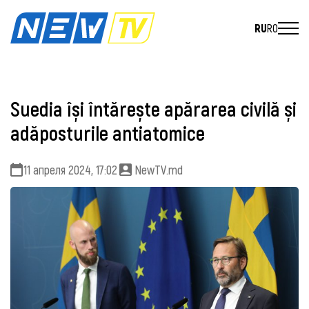
RU
RO
Suedia își întărește apărarea civilă și
adăposturile antiatomice
11 апреля 2024, 17:02
NewTV.md