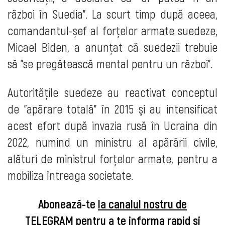
război în Suedia". La scurt timp după aceea,
comandantul-șef al forțelor armate suedeze,
Micael Biden, a anunțat că suedezii trebuie
să "se pregătească mental pentru un război".
Autoritățile suedeze au reactivat conceptul
de "apărare totală" în 2015 şi au intensificat
acest efort după invazia rusă în Ucraina din
2022, numind un ministru al apărării civile,
alături de ministrul forțelor armate, pentru a
mobiliza întreaga societate.
Abonează-te
la canalul nostru de
TELEGRAM
pentru a te informa rapid și