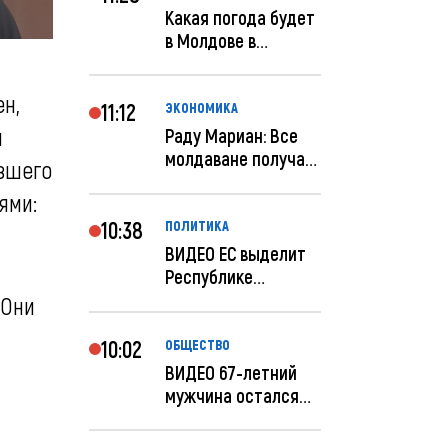
Какая погода будет
в Молдове в
феврале?
ен,
11:12
ЭКОНОМИКА
и
Раду Мариан: Все
молдаване получат
авшего
компенсацию за
ями:
эле...
10:38
ПОЛИТИКА
ВИДЕО ЕС выделит
Республике
Молдова еще 60
 Они
миллионов...
10:02
ОБЩЕСТВО
ВИДЕО 67-летний
мужчина остался
без 259 тысяч леев
по...