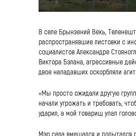
В селе Брынзений Векь, Теленештс
распространявшие листовки с ин
социалистов Александре Стояногл
Виктора Бэлана, агрессивные дей
двое нападавших оскорбляли агита
«Мы просто ожидали другую группу
начали угрожать и требовать, что
ударил, а мой товарищ упал голов
Мэр села вмешался и попытался р