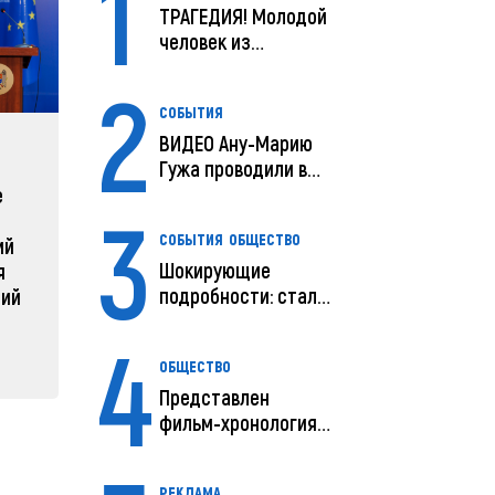
1
ТРАГЕДИЯ! Молодой
человек из
Молдовы умер в
2
США посл...
СОБЫТИЯ
ВИДЕО Ану-Марию
ЗАРУБЕЖНЫЕ
СОБЫТ
Гужа проводили в
последний путь
е
Зеленский объявляет о
Какая п
3
радикальной
Молдов
СОБЫТИЯ
ОБЩЕСТВО
ий
реструктуризации армии
04 февра
Шокирующие
я
04 февраля 2025, 11:49
подробности: стали
ний
известны
4
предварительны...
ОБЩЕСТВО
Представлен
фильм-хронология
исчезновения и
поисков м...
РЕКЛАМА