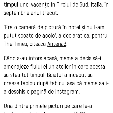
timpul unei vacanțe în Tirolul de Sud, Italia, în
septembrie anul trecut.
"Era o cameră de pictură în hotel și nu l-am
putut scoate de acolo”, a declarat ea, pentru
The Times, citează
Antena3
.
Când s-au întors acasă, mama a decis să-i
amenajeze fiului ei un atelier în care acesta
să stea tot timpul. Băiatul a început să
creeze tablou după tablou, așa că mama sa i-
a deschis o pagină de Instagram.
Una dintre primele picturi pe care le-a