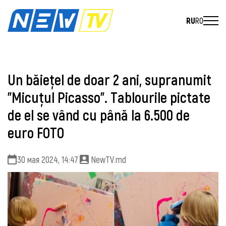
RU
RO
Un băiețel de doar 2 ani, supranumit
"Micuțul Picasso". Tablourile pictate
de el se vând cu până la 6.500 de
euro FOTO
30 мая 2024, 14:47
NewTV.md