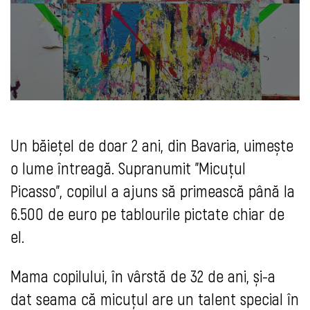
Un băiețel de doar 2 ani, din Bavaria, uimește
o lume întreagă. Supranumit "Micuțul
Picasso", copilul a ajuns să primească până la
6.500 de euro pe tablourile pictate chiar de
el.
Mama copilului, în vârstă de 32 de ani, și-a
dat seama că micuțul are un talent special în