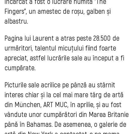
încărcat a fost o lucrare numită "The
Fingers”, un amestec de roșu, galben și
albastru.
Pagina lui Laurent a atras peste 28.500 de
urmăritori, talentul micuțului fiind foarte
apreciat, astfel lucrările sale au început a fi
cumpărate.
Picturile sale acrilice pe pânză au stârnit
interes chiar și la cel mai mare târg de artă
din München, ART MUC, în aprilie, și au fost
vândute unor cumpărători din Marea Britanie
până în Bahamas. De asemenea, o galerie de
artă din New York a contactat-o pe mama