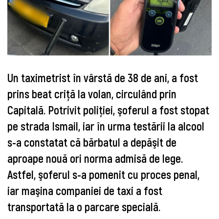
Un taximetrist în vârstă de 38 de ani, a fost
prins beat criţă la volan, circulând prin
Capitală. Potrivit poliţiei, şoferul a fost stopat
pe strada Ismail, iar în urma testării la alcool
s-a constatat că bărbatul a depăşit de
aproape nouă ori norma admisă de lege.
Astfel, şoferul s-a pomenit cu proces penal,
iar maşina companiei de taxi a fost
transportată la o parcare specială.