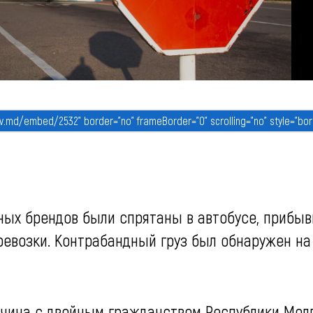
тных брендов были спрятаны в автобусе, прибы
ревозки. Контрабандный груз был обнаружен на
жчина с двойным гражданством Республики Мол