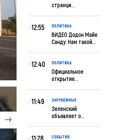
странци
правительства США
отключены по при...
12:55
ПОЛИТИКА
ВИДЕО Додон Майе
Санду: Нам такой
«евроремонт» не
нуж...
12:40
ПОЛИТИКА
Официальное
открытие
посольства
Израиля в
Кишиневе: и...
11:49
ЗАРУБЕЖНЫЕ
Зеленский
объявляет о
радикальной
реструктуризации
ар...
11:28
СОБЫТИЯ