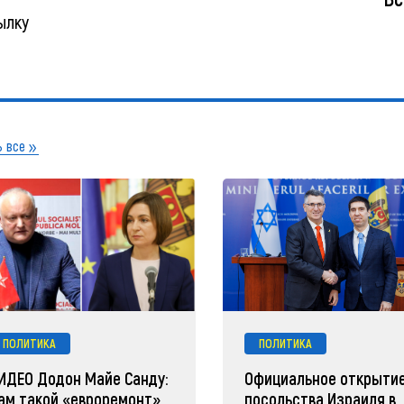
ылку
 все
ПОЛИТИКА
ПОЛИТИКА
ИДЕО Додон Майе Санду:
Официальное открыти
ам такой «евроремонт»
посольства Израиля в