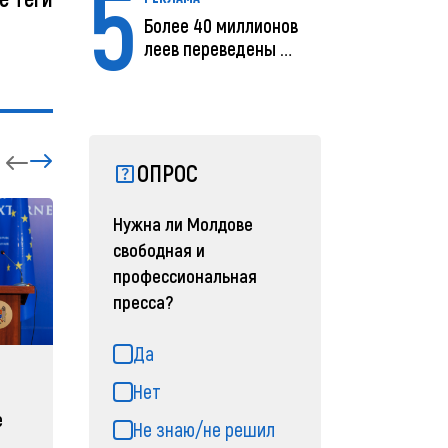
5
Более 40 миллионов
леев переведены с
помощью MIA Plăț...
ОПРОС
Нужна ли Молдове
свободная и
профессиональная
пресса?
Да
ЗАРУБЕЖНЫЕ
СОБЫТ
Нет
е
Зеленский объявляет о
Какая п
Не знаю/не решил
радикальной
Молдов