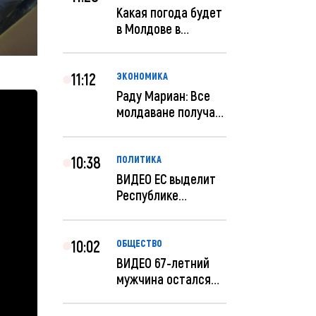
Какая погода будет
в Молдове в
феврале?
11:12
ЭКОНОМИКА
Раду Мариан: Все
молдаване получат
компенсацию за
эле...
10:38
ПОЛИТИКА
ВИДЕО ЕС выделит
Республике
Молдова еще 60
миллионов...
10:02
ОБЩЕСТВО
ВИДЕО 67-летний
мужчина остался
без 259 тысяч леев
по...