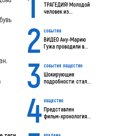
1
ТРАГЕДИЯ! Молодой
человек из
бувь
Молдовы умер в
2
США посл...
СОБЫТИЯ
ВИДЕО Ану-Марию
Гужа проводили в
последний путь
3
ан.
СОБЫТИЯ
ОБЩЕСТВО
Шокирующие
ю
подробности: стали
известны
4
предварительны...
ОБЩЕСТВО
Представлен
фильм-хронология
исчезновения и
поисков м...
е теги
РЕКЛАМА