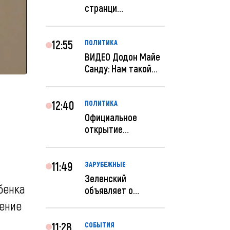
странци
правительства США
отключены по при...
12:55
ПОЛИТИКА
ВИДЕО Додон Майе
Санду: Нам такой
«евроремонт» не
нуж...
12:40
ПОЛИТИКА
Официальное
открытие
посольства
Израиля в
Кишиневе: и...
11:49
ЗАРУБЕЖНЫЕ
Зеленский
бенка
объявляет о
радикальной
шение
реструктуризации
ар...
11:28
СОБЫТИЯ