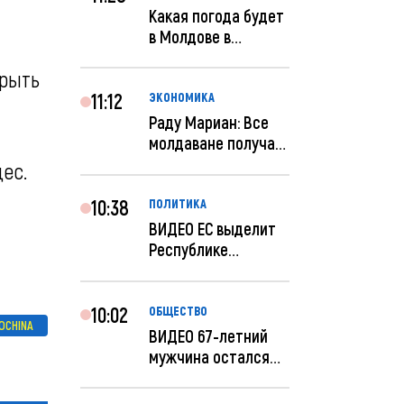
Какая погода будет
в Молдове в
феврале?
крыть
11:12
ЭКОНОМИКА
Раду Мариан: Все
молдаване получат
компенсацию за
ес.
эле...
10:38
ПОЛИТИКА
ВИДЕО ЕС выделит
Республике
Молдова еще 60
миллионов...
10:02
ОБЩЕСТВО
IOCHINA
ВИДЕО 67-летний
мужчина остался
без 259 тысяч леев
по...