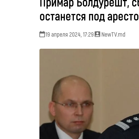
Примар Болдурешт, с
останется под аресто
19 апреля 2024, 17:29
NewTV.md