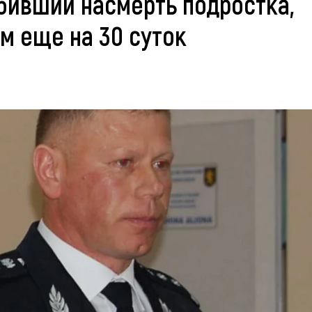
бивший насмерть подростка,
м еще на 30 суток