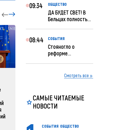
09:34
ОБЩЕСТВО
ДА БУДЕТ СВЕТ! В
Бельцах полностью
восстановят
ночное...
08:44
СОБЫТИЯ
Стояногло о
реформе
прокуратуры:
Прокуратуру
реформир...
Смотреть все
ЗАРУБЕЖНЫЕ
СОБЫТ
е
Зеленский объявляет о
Какая п
радикальной
Молдов
САМЫЕ ЧИТАЕМЫЕ
ий
реструктуризации армии
НОВОСТИ
04 февра
я
04 февраля 2025, 11:49
ний
СОБЫТИЯ
ОБЩЕСТВО