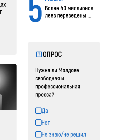
5
цах
Более 40 миллионов
т
леев переведены с
помощью MIA Plăț...
ОПРОС
Нужна ли Молдове
свободная и
профессиональная
пресса?
Да
Нет
Не знаю/не решил