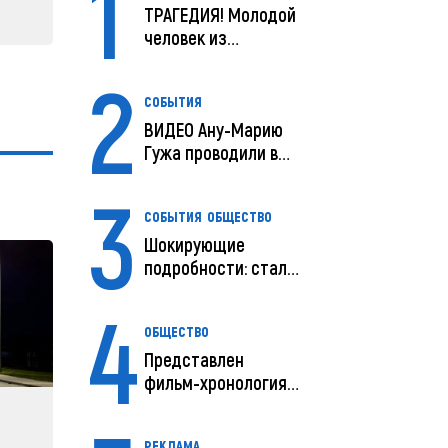
1
ТРАГЕДИЯ! Молодой
человек из
Молдовы умер в
2
США посл...
СОБЫТИЯ
ВИДЕО Ану-Марию
Гужа проводили в
последний путь
3
СОБЫТИЯ
ОБЩЕСТВО
Шокирующие
подробности: стали
известны
4
предварительны...
ОБЩЕСТВО
Представлен
фильм-хронология
исчезновения и
поисков м...
РЕКЛАМА