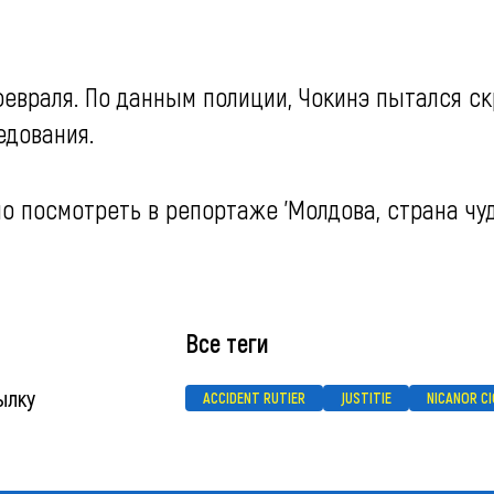
февраля. По данным полиции, Чокинэ пытался с
едования.
 посмотреть в репортаже 'Молдова, страна чуд
Все теги
ылку
ACCIDENT RUTIER
JUSTITIE
NICANOR C