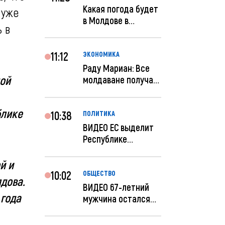
Какая погода будет
 уже
в Молдове в
 в
феврале?
11:12
ЭКОНОМИКА
Раду Мариан: Все
ной
молдаване получат
компенсацию за
эле...
блике
10:38
ПОЛИТИКА
ВИДЕО ЕС выделит
Республике
Молдова еще 60
миллионов...
й и
10:02
ОБЩЕСТВО
дова.
ВИДЕО 67-летний
 года
мужчина остался
без 259 тысяч леев
по...