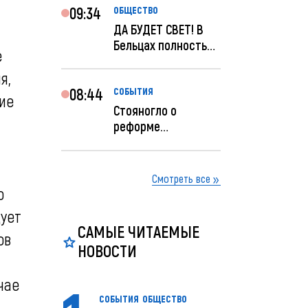
09:34
ОБЩЕСТВО
ДА БУДЕТ СВЕТ! В
Бельцах полностью
е
восстановят
я,
ночное...
08:44
СОБЫТИЯ
ие
Стояногло о
реформе
прокуратуры:
Прокуратуру
реформир...
Смотреть все
о
дует
САМЫЕ ЧИТАЕМЫЕ
ов
НОВОСТИ
чае
СОБЫТИЯ
ОБЩЕСТВО