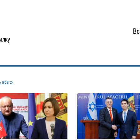
Вс
ылку
 все