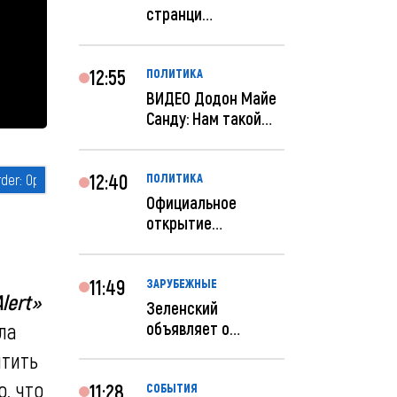
странци
правительства США
отключены по при...
12:55
ПОЛИТИКА
ВИДЕО Додон Майе
Санду: Нам такой
«евроремонт» не
нуж...
12:40
ПОЛИТИКА
Официальное
открытие
посольства
Израиля в
Кишиневе: и...
11:49
ЗАРУБЕЖНЫЕ
lert»
Зеленский
объявляет о
ла
радикальной
итить
реструктуризации
, что
ар...
11:28
СОБЫТИЯ