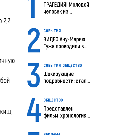
1
ТРАГЕДИЯ! Молодой
человек из
Молдовы умер в
 2,2
2
США посл...
СОБЫТИЯ
ВИДЕО Ану-Марию
Гужа проводили в
последний путь
3
ичную
СОБЫТИЯ
ОБЩЕСТВО
Шокирующие
юбой
подробности: стали
известны
4
предварительны...
ОБЩЕСТВО
Представлен
ежищ,
фильм-хронология
исчезновения и
поисков м...
РЕКЛАМА