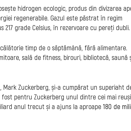
olosește hidrogen ecologic, produs din divizarea ape
rgiei regenerabile. Gazul este păstrat în regim
 217 grade Celsius, în rezervoare cu pereți dubli.
călătorie timp de o săptămână, fără alimentare.
oare, sală de fitness, birouri, bibliotecă, saună ș
, Mark Zuckerberg, și-a cumpărat un superiaht d
a fost pentru Zuckerberg unul dintre cei mai reușiț
liard anul trecut și a ajuns la aproape
180 de mil