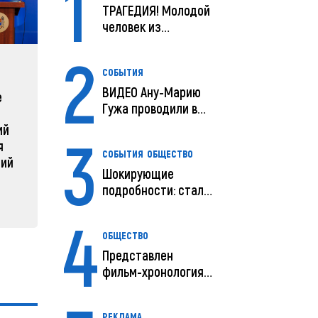
1
ТРАГЕДИЯ! Молодой
человек из
Молдовы умер в
2
США посл...
ЗАРУБЕЖНЫЕ
СОБЫТ
СОБЫТИЯ
ВИДЕО Ану-Марию
е
Зеленский объявляет о
Какая п
Гужа проводили в
радикальной
Молдов
последний путь
ий
реструктуризации армии
3
04 февра
я
СОБЫТИЯ
ОБЩЕСТВО
04 февраля 2025, 11:49
ний
Шокирующие
подробности: стали
известны
4
предварительны...
ОБЩЕСТВО
Представлен
фильм-хронология
исчезновения и
поисков м...
РЕКЛАМА