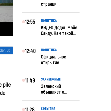
странци
правительства США
отключены по при...
12:55
ПОЛИТИКА
ВИДЕО Додон Майе
Санду: Нам такой
«евроремонт» не
нуж...
12:40
ПОЛИТИКА
Официальное
открытие
посольства
Израиля в
Кишиневе: и...
11:49
ЗАРУБЕЖНЫЕ
 pile
Зеленский
объявляет о
 de
радикальной
реструктуризации
ар...
11:28
СОБЫТИЯ