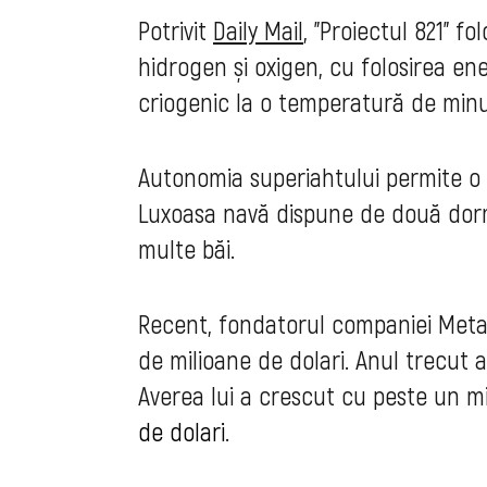
Potrivit
Daily Mail
, ”Proiectul 821” f
hidrogen și oxigen, cu folosirea ene
criogenic la o temperatură de minus
Autonomia superiahtului permite o 
Luxoasa navă dispune de două dormit
multe băi.
Recent, fondatorul companiei Meta
de milioane de dolari. Anul trecut 
Averea lui a crescut cu peste un mi
de dolari
.