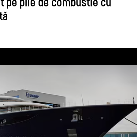
t pe pile de combustie cu
tă