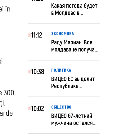
Какая погода будет
i în
в Молдове в
феврале?
11:12
ЭКОНОМИКА
Раду Мариан: Все
молдаване получат
компенсацию за
i
эле...
10:38
ПОЛИТИКА
ВИДЕО ЕС выделит
Республике
e 300
Молдова еще 60
миллионов...
i.
10:02
ОБЩЕСТВО
iarde
ВИДЕО 67-летний
мужчина остался
без 259 тысяч леев
по...