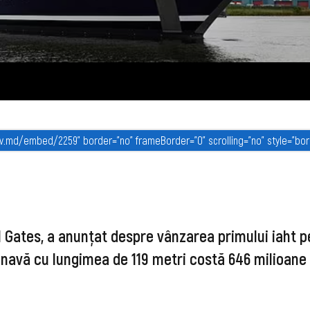
l Gates, a anunțat despre vânzarea primului iaht pe
navă cu lungimea de 119 metri costă 646 milioane