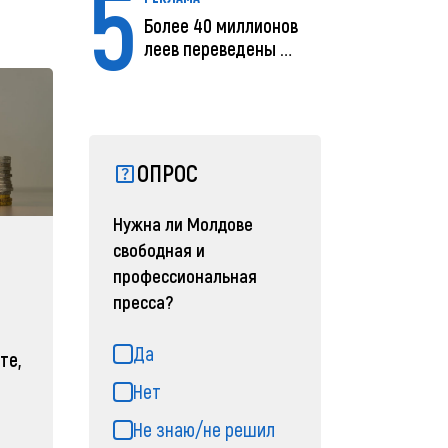
5
Более 40 миллионов
леев переведены с
помощью MIA Plăț...
ОПРОС
Нужна ли Молдове
свободная и
профессиональная
пресса?
Да
те,
Нет
Не знаю/не решил