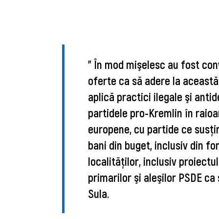
" În mod mişelesc au fost con
oferte ca să adere la această
aplică practici ilegale şi anti
partidele pro-Kremlin în raioa
europene, cu partide ce susţi
bani din buget, inclusiv din f
localităţilor, inclusiv proiec
primarilor şi aleşilor PSDE ca
Sula.