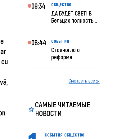
09:34
ОБЩЕСТВО
ДА БУДЕТ СВЕТ! В
Бельцах полностью
восстановят
ночное...
de
08:44
СОБЫТИЯ
Стояногло о
dar
реформе
i cu
прокуратуры:
Прокуратуру
реформир...
vă,
Смотреть все
САМЫЕ ЧИТАЕМЫЕ
Ion
НОВОСТИ
СОБЫТИЯ
ОБЩЕСТВО