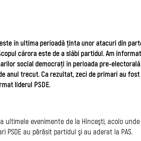
ste în ultima perioadă ţinta unor atacuri din par
Scopul cărora este de a slăbi partidul. Am informa
rilor social democraţi în perioada pre-electorală 
de anul trecut. Ca rezultat, zeci de primari au fost
irmat liderul PSDE.
la ultimele evenimente de la Hînceşti, acolo unde
i PSDE au părăsit partidul şi au aderat la PAS.