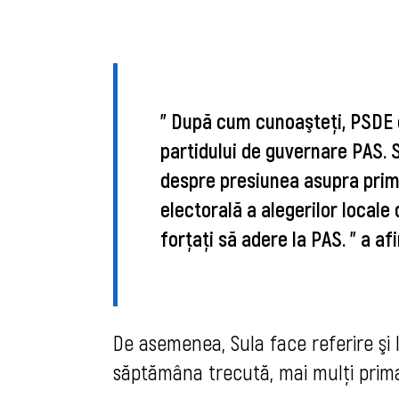
"
După cum cunoaşteţi, PSDE e
partidului de guvernare PAS. 
despre presiunea asupra prima
electorală a alegerilor locale 
forţaţi să adere la PAS. " a af
De asemenea, Sula face referire şi 
săptămâna trecută, mai mulţi primar