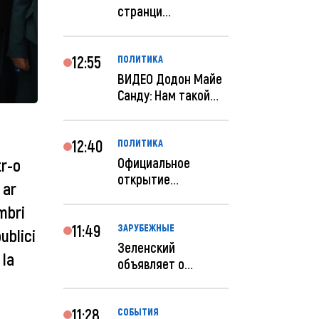
странци
правительства США
отключены по при...
12:55
ПОЛИТИКА
ВИДЕО Додон Майе
Санду: Нам такой
«евроремонт» не
нуж...
12:40
ПОЛИТИКА
Официальное
tr-o
открытие
 ar
посольства
mbri
Израиля в
Кишиневе: и...
11:49
ЗАРУБЕЖНЫЕ
ublici
Зеленский
 la
объявляет о
радикальной
реструктуризации
ар...
11:28
СОБЫТИЯ