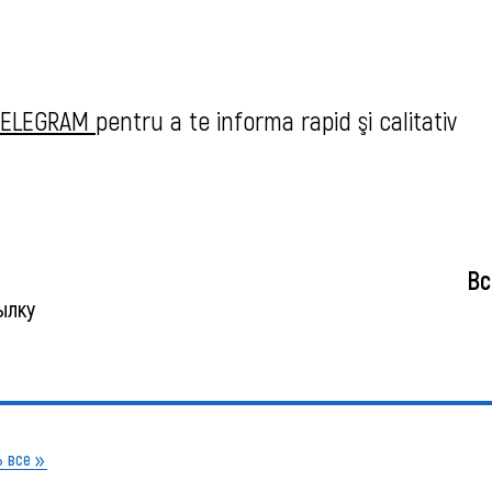
 TELEGRAM
pentru a te informa rapid şi calitativ
Вс
ылку
 все