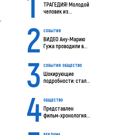
1
ТРАГЕДИЯ! Молодой
человек из
e.
Молдовы умер в
2
США посл...
СОБЫТИЯ
ВИДЕО Ану-Марию
Гужа проводили в
последний путь
3
СОБЫТИЯ
ОБЩЕСТВО
Шокирующие
подробности: стали
известны
4
предварительны...
ОБЩЕСТВО
Представлен
фильм-хронология
исчезновения и
поисков м...
РЕКЛАМА