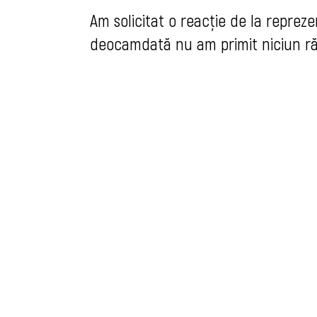
Am solicitat o reacţie de la repreze
deocamdată nu am primit niciun răs