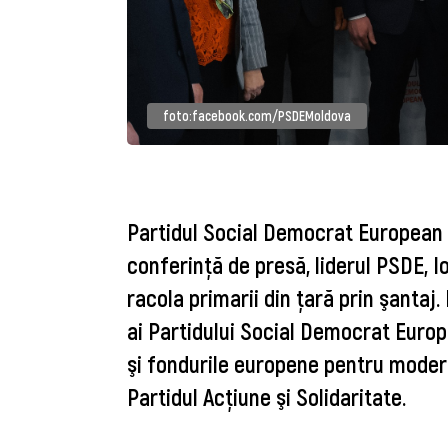
foto:facebook.com/PSDEMoldova
Partidul Social Democrat European s
conferinţă de presă, liderul PSDE, I
racola primarii din ţară prin şantaj
ai Partidului Social Democrat Europe
şi fondurile europene pentru modern
Partidul Acţiune şi Solidaritate.