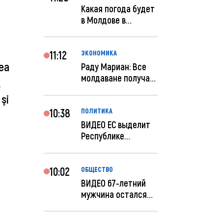
Какая погода будет
в Молдове в
феврале?
11:12
ЭКОНОМИКА
tea
Раду Мариан: Все
молдаване получат
t
компенсацию за
şi
эле...
10:38
ПОЛИТИКА
ВИДЕО ЕС выделит
Республике
Молдова еще 60
миллионов...
10:02
ОБЩЕСТВО
ВИДЕО 67-летний
мужчина остался
без 259 тысяч леев
по...