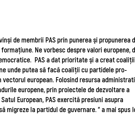
vinşi de membrii PAS prin punerea şi propunerea 
 formaţiune. Ne vorbesc despre valori europene, 
democratice. PAS a dat prioritate şi a creat coaliţi
ne unde putea să facă coaliţii cu partidele pro-
n vectorul european. Folosind resursa administrati
ondurile europene, prin proiectele de dezvoltare a
tul Satul European, PAS exercită presiuni asupra
 să migreze la partidul de guvernare. " a mai spus 