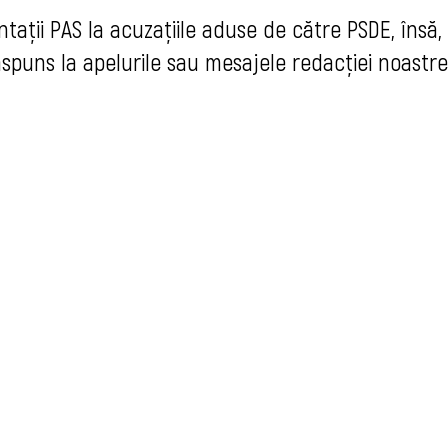
ntaţii PAS la acuzaţiile aduse de către PSDE, însă,
puns la apelurile sau mesajele redacţiei noastr