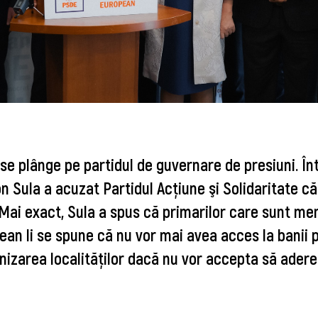
e plânge pe partidul de guvernare de presiuni. În
on Sula a acuzat Partidul Acţiune şi Solidaritate că
. Mai exact, Sula a spus că primarilor care sunt me
an li se spune că nu vor mai avea acces la banii p
izarea localităţilor dacă nu vor accepta să adere