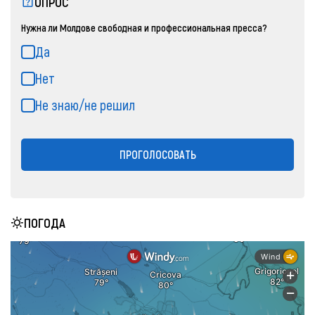
ОПРОС
Нужна ли Молдове свободная и профессиональная пресса?
Да
Нет
Не знаю/не решил
ПРОГОЛОСОВАТЬ
ПОГОДА