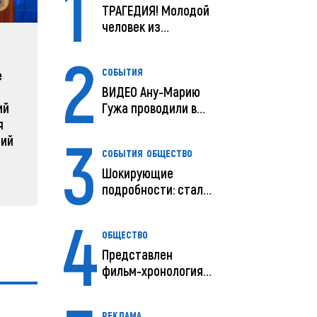
1
ТРАГЕДИЯ! Молодой
человек из
Молдовы умер в
ЗАРУБЕЖНЫЕ
СОБЫТ
2
США посл...
СОБЫТИЯ
е
Зеленский объявляет о
Какая п
ВИДЕО Ану-Марию
радикальной
Молдов
Гужа проводили в
ий
реструктуризации армии
04 февра
последний путь
я
3
04 февраля 2025, 11:49
ний
СОБЫТИЯ
ОБЩЕСТВО
Шокирующие
подробности: стали
известны
4
предварительны...
ОБЩЕСТВО
Представлен
фильм-хронология
исчезновения и
поисков м...
РЕКЛАМА