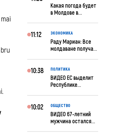
Какая погода будет
в Молдове в
e mai
феврале?
11:12
ЭКОНОМИКА
Раду Мариан: Все
молдаване получат
mbru
компенсацию за
эле...
10:38
ПОЛИТИКА
ВИДЕО ЕС выделит
Республике
i.
Молдова еще 60
миллионов...
10:02
ОБЩЕСТВО
iv
ВИДЕО 67-летний
мужчина остался
без 259 тысяч леев
по...