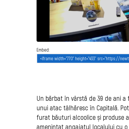
Embed:
Un bărbat în vârstă de 39 de ani a 
unui atac tâlhăresc în Capitală. Potr
furat băuturi alcoolice și produse 
amenințat angajatul localului cu o