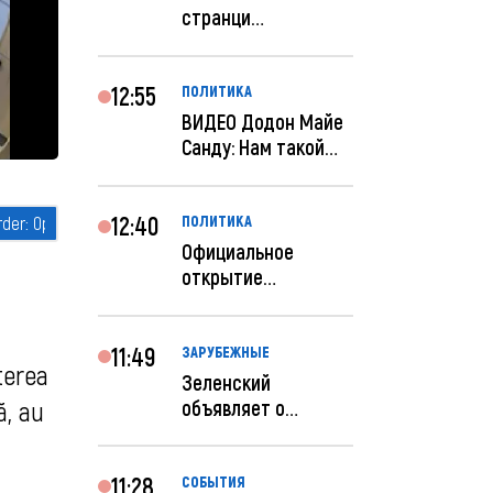
странци
правительства США
отключены по при...
12:55
ПОЛИТИКА
ВИДЕО Додон Майе
Санду: Нам такой
«евроремонт» не
нуж...
12:40
ПОЛИТИКА
Официальное
открытие
посольства
Израиля в
Кишиневе: и...
11:49
ЗАРУБЕЖНЫЕ
terea
Зеленский
объявляет о
ă, au
радикальной
реструктуризации
ар...
11:28
СОБЫТИЯ