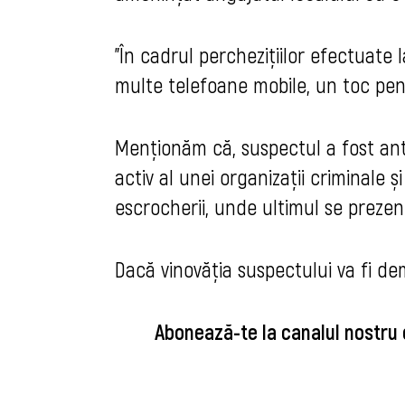
"În cadrul perchezițiilor efectuate l
multe telefoane mobile, un toc pen
Menționăm că, suspectul a fost an
activ al unei organizații criminale ș
escrocherii, unde ultimul se prezent
Dacă vinovăția suspectului va fi dem
Abonează-te la canalul nostru