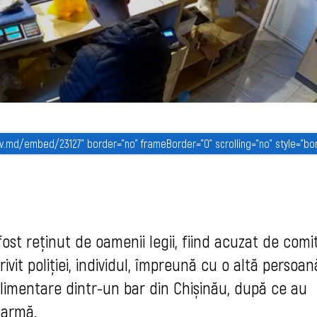
fost reținut de oamenii legii, fiind acuzat de comi
ivit poliției, individul, împreună cu o altă persoan
alimentare dintr-un bar din Chișinău, după ce au
 armă.