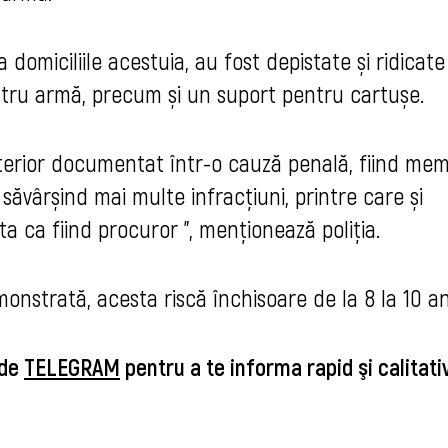
a domiciliile acestuia, au fost depistate și ridicat
tru armă, precum și un suport pentru cartușe.
terior documentat într-o cauză penală, fiind me
i săvârșind mai multe infracțiuni, printre care și
a ca fiind procuror ", menţionează poliţia.
onstrată, acesta riscă închisoare de la 8 la 10 an
 de
TELEGRAM
pentru a te informa rapid şi calitat