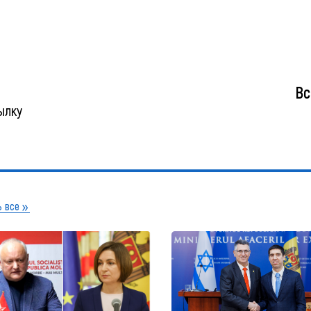
Вс
ылку
 все