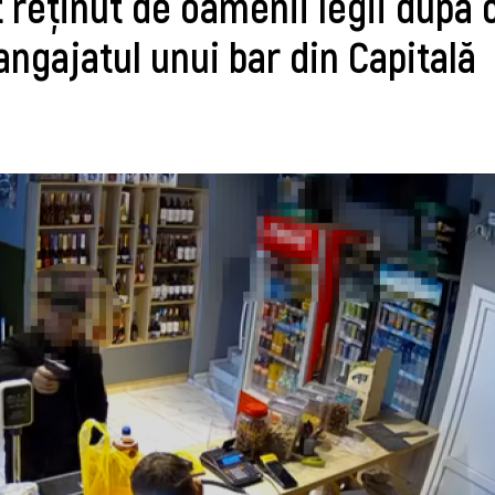
 reţinut de oamenii legii dupa 
angajatul unui bar din Capitală