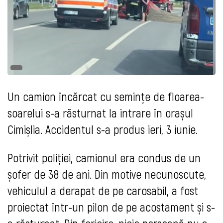
Un camion încărcat cu semințe de floarea-
soarelui s-a răsturnat la intrare în orașul
Cimișlia. Accidentul s-a produs ieri, 3 iunie.
Potrivit poliției, camionul era condus de un
șofer de 38 de ani. Din motive necunoscute,
vehiculul a derapat de pe carosabil, a fost
proiectat într-un pilon de pe acostament și s-