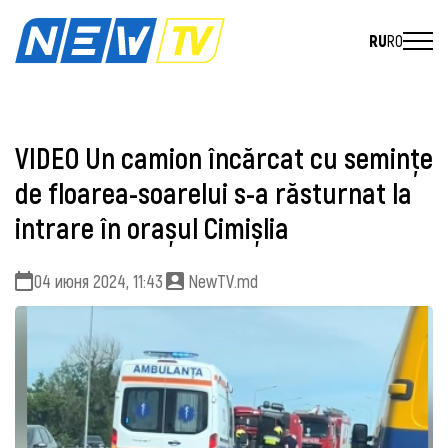
RU
RO
VIDEO Un camion încărcat cu semințe
de floarea-soarelui s-a răsturnat la
intrare în orașul Cimișlia
04 июня 2024, 11:43
NewTV.md