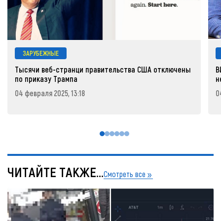
ЗАРУБЕЖНЫЕ
Тысячи веб-странци правительства США отключены
В
по приказу Трампа
н
04 февраля 2025, 13:18
0
ЧИТАЙТЕ ТАКЖЕ...
Смотреть все