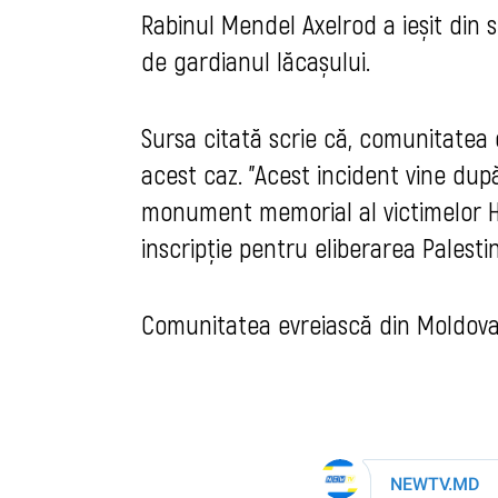
Rabinul Mendel Axelrod a ieșit din s
de gardianul lăcașului.
Sursa citată scrie că, comunitatea
acest caz. ”Acest incident vine du
monument memorial al victimelor Ho
inscripție pentru eliberarea Palestine
Comunitatea evreiască din Moldova 