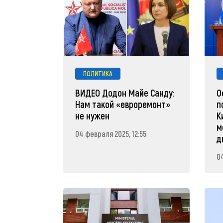
ПОЛИТИКА
ВИДЕО Додон Майе Санду:
О
Нам такой «евроремонт»
п
не нужен
К
м
04 февраля 2025, 12:55
д
0