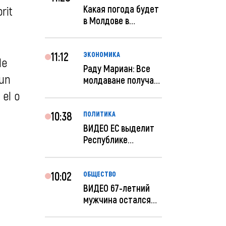
Какая погода будет
rit
в Молдове в
феврале?
11:12
ЭКОНОМИКА
de
Раду Мариан: Все
 un
молдаване получат
компенсацию за
 el o
эле...
10:38
ПОЛИТИКА
ВИДЕО ЕС выделит
Республике
Молдова еще 60
миллионов...
10:02
ОБЩЕСТВО
ВИДЕО 67-летний
мужчина остался
без 259 тысяч леев
по...