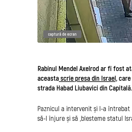
captură de ecran
Rabinul Mendel Axelrod ar fi fost at
aceasta
scrie presa din Israel,
care 
strada Habad Liubavici din Capitală.
Paznicul a intervenit și l-a întrebat
să-l înjure și să „blesteme statul Isr