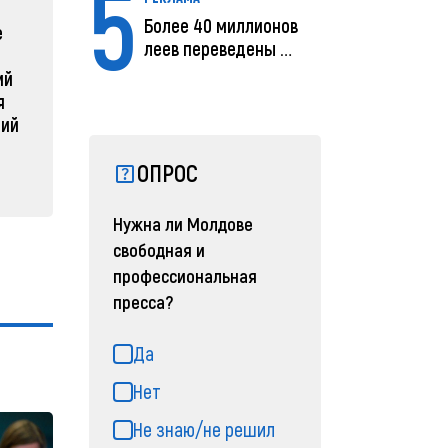
5
Более 40 миллионов
е
Зеленский объявляет о
Какая п
леев переведены с
радикальной
Молдов
помощью MIA Plăț...
ий
реструктуризации армии
04 февра
я
04 февраля 2025, 11:49
ний
ОПРОС
Нужна ли Молдове
свободная и
профессиональная
пресса?
Да
Нет
Не знаю/не решил