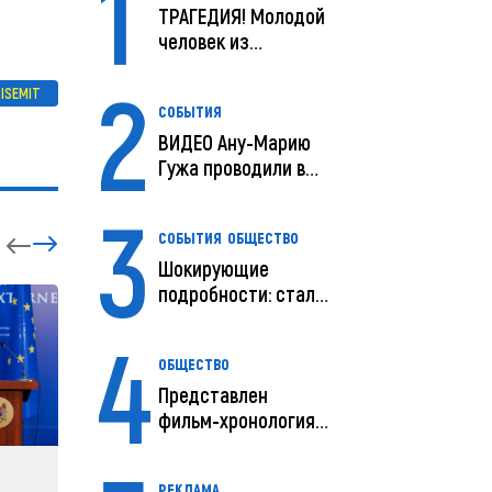
1
ТРАГЕДИЯ! Молодой
человек из
Молдовы умер в
2
США посл...
ISEMIT
СОБЫТИЯ
ВИДЕО Ану-Марию
Гужа проводили в
последний путь
3
СОБЫТИЯ
ОБЩЕСТВО
Шокирующие
подробности: стали
известны
4
предварительны...
ОБЩЕСТВО
Представлен
фильм-хронология
исчезновения и
поисков м...
ЗАРУБЕЖНЫЕ
СОБЫТ
РЕКЛАМА