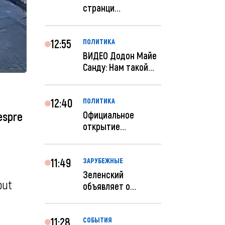
странци
правительства США
отключены по при...
12:55
ПОЛИТИКА
ВИДЕО Додон Майе
Санду: Нам такой
«евроремонт» не
нуж...
12:40
ПОЛИТИКА
Официальное
Despre
открытие
посольства
Израиля в
Кишиневе: и...
11:49
ЗАРУБЕЖНЫЕ
Зеленский
put
объявляет о
радикальной
реструктуризации
ар...
11:28
СОБЫТИЯ