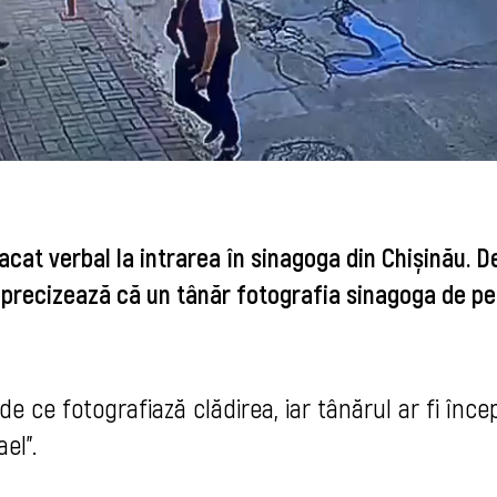
acat verbal la intrarea în sinagoga din Chișinău. 
precizează că un tânăr fotografia sinagoga de pe
 de ce fotografiază clădirea, iar tânărul ar fi înce
ael”.