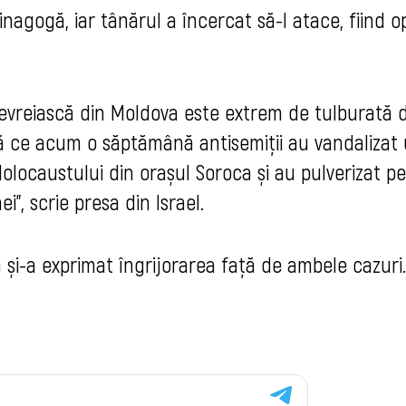
inagogă, iar tânărul a încercat să-l atace, fiind op
 evreiască din Moldova este extrem de tulburată 
pă ce acum o săptămână antisemiții au vandalizat
locaustului din orașul Soroca și au pulverizat pe
i”, scrie presa din Israel.
și-a exprimat îngrijorarea față de ambele cazuri.