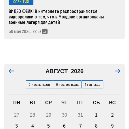
СОБЫТИЯ
ВИДЕО ФЕЙК! В интернете распространяются
видеоролики о том, что в Молдове организованы
военные лагеря для детей
30 мая 2024, 22:57
АВГУСТ
2026
3 месяца назад
6 месяцев назад
1 год назад
ПН
ВТ
СР
ЧТ
ПТ
СБ
ВС
27
28
29
30
31
1
2
3
4
5
6
7
8
9