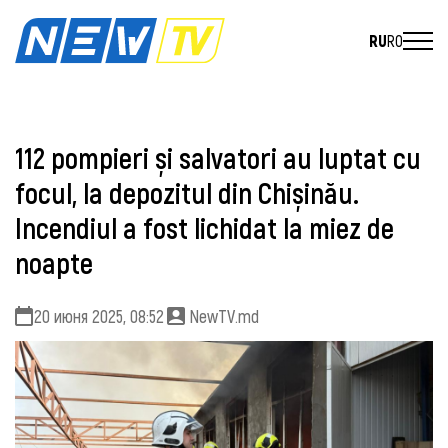
RU
RO
112 pompieri și salvatori au luptat cu
focul, la depozitul din Chișinău.
Incendiul a fost lichidat la miez de
noapte
20 июня 2025, 08:52
NewTV.md