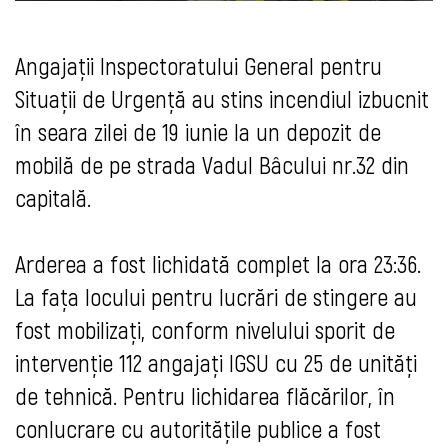
Angajații Inspectoratului General pentru
Situații de Urgență au stins incendiul izbucnit
în seara zilei de 19 iunie la un depozit de
mobilă de pe strada Vadul Bâcului nr.32 din
capitală.
Arderea a fost lichidată complet la ora 23:36.
La fața locului pentru lucrări de stingere au
fost mobilizați, conform nivelului sporit de
intervenție 112 angajați IGSU cu 25 de unități
de tehnică. Pentru lichidarea flăcărilor, în
conlucrare cu autoritățile publice a fost