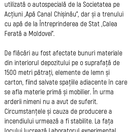
utilizată o autospecială de la Societatea pe
Acțiuni „Apă Canal Chișinău”, dar și a trenului
cu apă de la Întreprinderea de Stat „Calea
Ferată a Moldovei”.
De flăcări au fost afectate bunuri materiale
din interiorul depozitului pe o suprafață de
1500 metri pătrați, elemente de lemn și
carton, fiind salvate spațiile adiacente în care
se afla materie primă și mobilier. În urma
arderii nimeni nu a avut de suferit.
Circumstanțele și cauza de producere a
incendiului urmează a fi stabilite. La fața
locului lucrează Laboratorul experimental