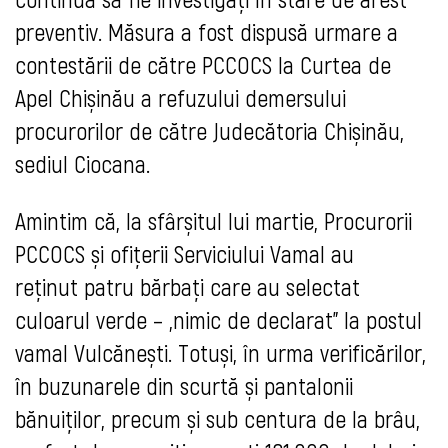
preventiv. Măsura a fost dispusă urmare a
contestării de către PCCOCS la Curtea de
Apel Chișinău a refuzului demersului
procurorilor de către Judecătoria Chișinău,
sediul Ciocana.
Amintim că, la sfârșitul lui martie, Procurorii
PCCOCS și ofițerii Serviciului Vamal au
reținut patru bărbați care au selectat
culoarul verde – „nimic de declarat” la postul
vamal Vulcănești. Totuși, în urma verificărilor,
în buzunarele din scurtă și pantalonii
bănuiților, precum și sub centura de la brâu,