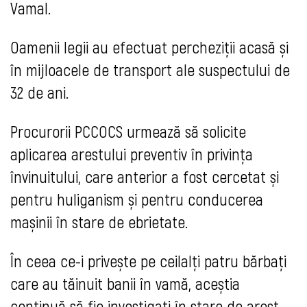
Vamal.
Oamenii legii au efectuat percheziții acasă și
în mijloacele de transport ale suspectului de
32 de ani.
Procurorii PCCOCS urmează să solicite
aplicarea arestului preventiv în privința
învinuitului, care anterior a fost cercetat și
pentru huliganism și pentru conducerea
mașinii în stare de ebrietate.
În ceea ce-i privește pe ceilalți patru bărbați
care au tăinuit banii în vamă, aceștia
continuă să fie investigați în stare de arest