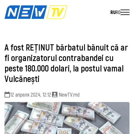
RU
RO
A fost REȚINUT bărbatul bănuit că ar
fi organizatorul contrabandei cu
peste 180.000 dolari, la postul vamal
Vulcănești
12 апреля 2024, 12:12
NewTV.md