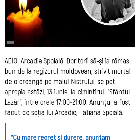
ADIO, Arcadie Spoială. Doritorii să-și ia rămas
bun de la regizorul moldovean, strivit mortal
de o creangă pe malul Nistrului, se pot
apropia astăzi, 13 iunie, la cimintirul "Sfântul
Lazăr", între orele 17:00-21:00. Anunțul a fost
făcut de soția lui Arcadie, Tatiana Spoială.
"Cu mare regret și durere, anunțăm