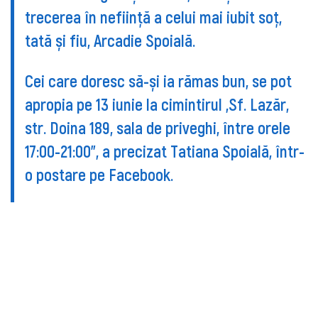
trecerea în neființă a celui mai iubit soț,
tată și fiu, Arcadie Spoială.
Cei care doresc să-și ia rămas bun, se pot
apropia pe 13 iunie la cimintirul „Sf. Lazăr,
str. Doina 189, sala de priveghi, între orele
17:00-21:00", a precizat Tatiana Spoială, într-
o postare pe Facebook.