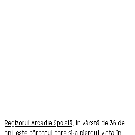
Regizorul Arcadie Spoială,
în vârstă de 36 de
ani, este bărbatul care şi-a pierdut viaţa în