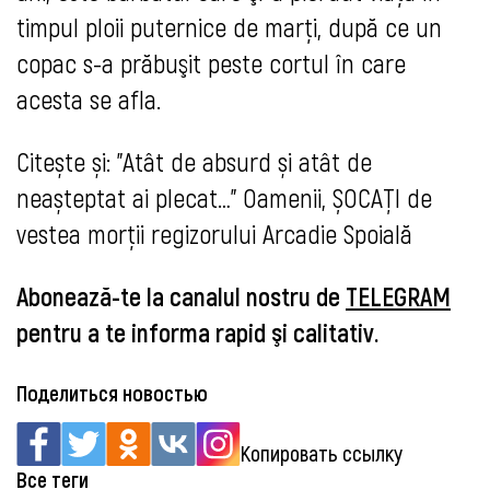
timpul ploii puternice de marți, după ce un
copac s-a prăbuşit peste cortul în care
acesta se afla.
Citește și: "Atât de absurd și atât de
neașteptat ai plecat…" Oamenii, ȘOCAȚI de
vestea morții regizorului Arcadie Spoială
Abonează-te la canalul nostru de
TELEGRAM
pentru a te informa rapid şi calitativ.
Поделиться новостью
Копировать ссылку
Все теги