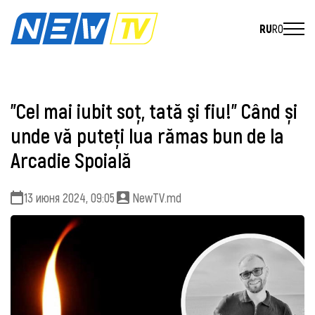
RU
RO
"Cel mai iubit soț, tată şi fiu!" Când și
unde vă puteți lua rămas bun de la
Arcadie Spoială
13 июня 2024, 09:05
NewTV.md