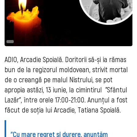
ADIO, Arcadie Spoială. Doritorii să-și ia rămas
bun de la regizorul moldovean, strivit mortal
de o creangă pe malul Nistrului, se pot
apropia astăzi, 13 iunie, la cimintirul "Sfântul
Lazăr", între orele 17:00-21:00. Anunțul a fost
făcut de soția lui Arcadie, Tatiana Spoială.
"Cu mare regret și durere, anunțăm