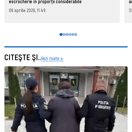
escrocherie în proporții considerabile
a
06 aprilie 2026, 11:49
3
CITEŞTE ŞI..
Vezi toate