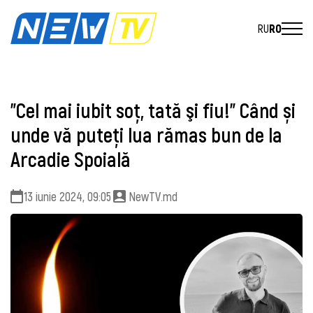
RU
RO
"Cel mai iubit soț, tată şi fiu!" Când și
unde vă puteți lua rămas bun de la
Arcadie Spoială
13 iunie 2024, 09:05
NewTV.md