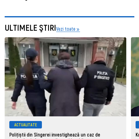
ULTIMELE ŞTIRI
Vezi toate
ACTUALITATE
Polițiștii din Sîngerei investighează un caz de
K