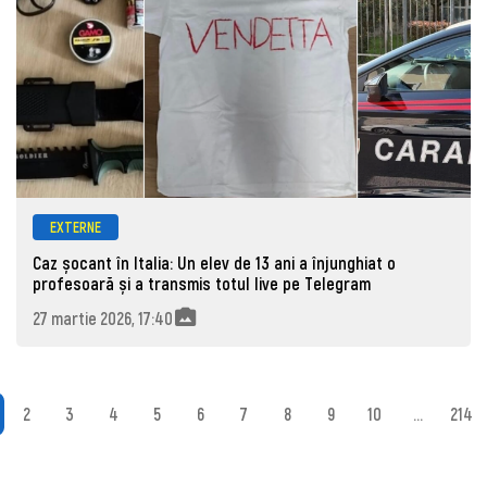
EXTERNE
Caz șocant în Italia: Un elev de 13 ani a înjunghiat o
profesoară și a transmis totul live pe Telegram
27 martie 2026, 17:40
2
3
4
5
6
7
8
9
10
...
214