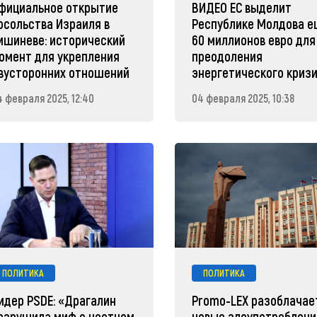
фициальное открытие
ВИДЕО ЕС выделит
осольства Израиля в
Республике Молдова 
ишиневе: исторический
60 миллионов евро для
омент для укрепления
преодоления
вусторонних отношений
энергетического криз
4 февраля 2025, 12:40
04 февраля 2025, 10:38
ПОЛИТИКА
ПОЛИТИКА
идер PSDE: «Драгалин
Promo-LEX разоблачае
азрушила миф о честном
новые злоупотреблени