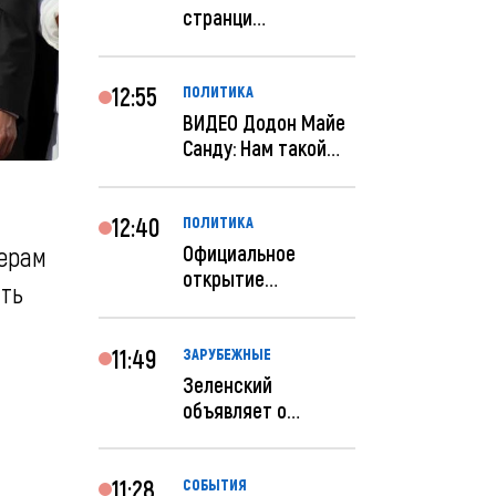
странци
правительства США
отключены по при...
12:55
ПОЛИТИКА
ВИДЕО Додон Майе
Санду: Нам такой
«евроремонт» не
нуж...
12:40
ПОЛИТИКА
Официальное
дерам
открытие
ать
посольства
Израиля в
Кишиневе: и...
11:49
ЗАРУБЕЖНЫЕ
Зеленский
объявляет о
радикальной
реструктуризации
ар...
11:28
СОБЫТИЯ