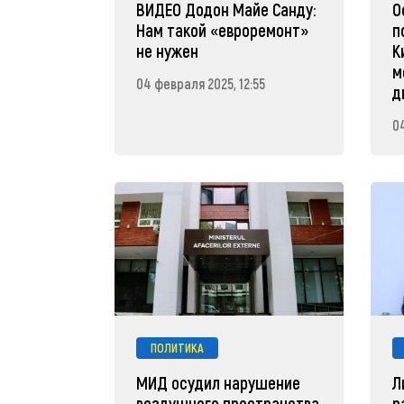
ВИДЕО Додон Майе Санду:
О
Нам такой «евроремонт»
п
не нужен
К
м
04 февраля 2025, 12:55
д
0
ПОЛИТИКА
МИД осудил нарушение
Л
воздушного пространства
р