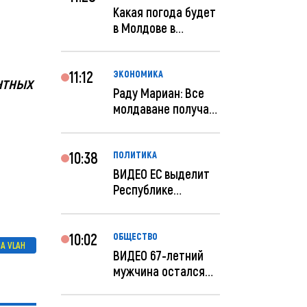
Какая погода будет
в Молдове в
феврале?
11:12
ЭКОНОМИКА
нтных
Раду Мариан: Все
молдаване получат
компенсацию за
эле...
10:38
ПОЛИТИКА
ВИДЕО ЕС выделит
Республике
Молдова еще 60
миллионов...
10:02
ОБЩЕСТВО
NA VLAH
ВИДЕО 67-летний
мужчина остался
без 259 тысяч леев
по...