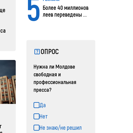
5
Более 40 миллионов
еще
леев переведены с
помощью MIA Plăț...
иса
ОПРОС
Нужна ли Молдове
свободная и
профессиональная
пресса?
Да
Нет
т
Не знаю/не решил
я