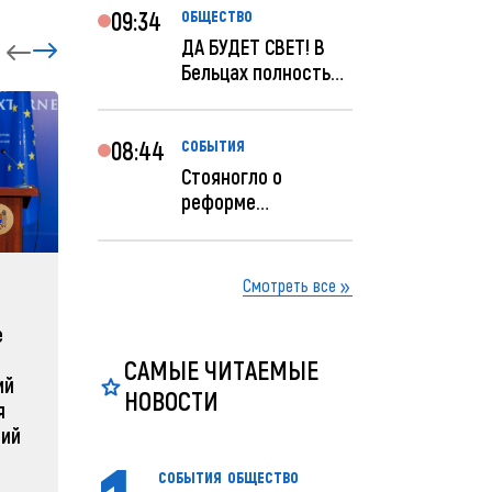
09:34
ОБЩЕСТВО
ДА БУДЕТ СВЕТ! В
Бельцах полностью
восстановят
ночное...
08:44
СОБЫТИЯ
Стояногло о
реформе
прокуратуры:
Прокуратуру
реформир...
Смотреть все
ЗАРУБЕЖНЫЕ
СОБЫТ
е
Зеленский объявляет о
Какая п
радикальной
Молдов
САМЫЕ ЧИТАЕМЫЕ
ий
реструктуризации армии
НОВОСТИ
04 февра
я
04 февраля 2025, 11:49
ний
СОБЫТИЯ
ОБЩЕСТВО