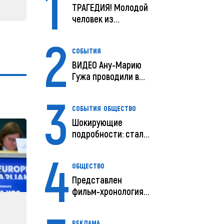
1
ТРАГЕДИЯ! Молодой
человек из
Молдовы умер в
2
США посл...
СОБЫТИЯ
ВИДЕО Ану-Марию
Гужа проводили в
последний путь
3
СОБЫТИЯ
ОБЩЕСТВО
Шокирующие
подробности: стали
известны
4
предварительны...
ОБЩЕСТВО
Представлен
фильм-хронология
исчезновения и
поисков м...
РЕКЛАМА