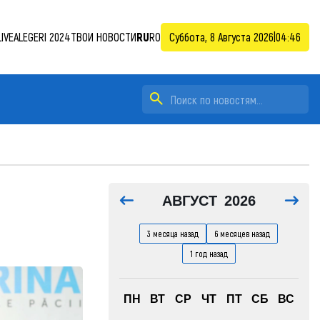
IVE
ALEGERI 2024
ТВОИ НОВОСТИ
RU
RO
Суббота, 8 Августа 2026
|
04:47
АВГУСТ
2026
3 месяца назад
6 месяцев назад
1 год назад
ПН
ВТ
СР
ЧТ
ПТ
СБ
ВС