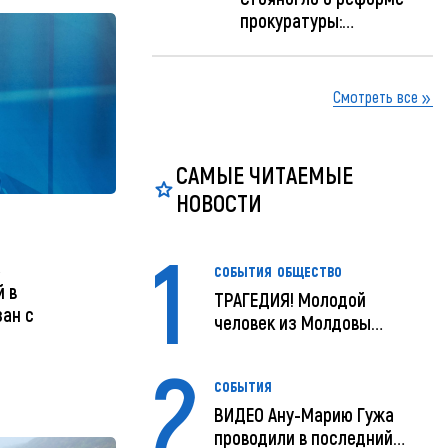
прокуратуры:
Прокуратуру реформир...
Смотреть все
САМЫЕ ЧИТАЕМЫЕ
НОВОСТИ
1
е
СОБЫТИЯ
ОБЩЕСТВО
 в
ТРАГЕДИЯ! Молодой
ан с
человек из Молдовы
умер в США посл...
2
СОБЫТИЯ
ВИДЕО Ану-Марию Гужа
проводили в последний