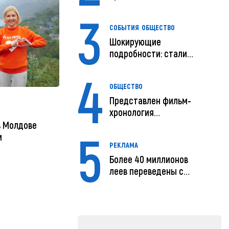
путь
3
СОБЫТИЯ
ОБЩЕСТВО
Шокирующие
подробности: стали
известны
4
предварительны...
ОБЩЕСТВО
Представлен фильм-
хронология
исчезновения и поисков
в Молдове
5
м...
м
РЕКЛАМА
Более 40 миллионов
леев переведены с
помощью MIA Plăț...