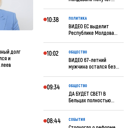
компенсацию за эле...
10:38
ПОЛИТИКА
ВИДЕО ЕС выделит
Республике Молдова
еще 60 миллионов...
нный долг
10:02
ОБЩЕСТВО
лся и
ВИДЕО 67-летний
 леев
мужчина остался без
259 тысяч леев по...
09:34
ОБЩЕСТВО
ДА БУДЕТ СВЕТ! В
Бельцах полностью
восстановят ночное...
08:44
СОБЫТИЯ
Стояногло о реформе