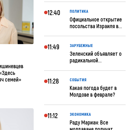
12:40
ПОЛИТИКА
Официальное открытие
посольства Израиля в
Кишиневе: и...
11:49
ЗАРУБЕЖНЫЕ
Зеленский объявляет о
радикальной
кишиневцев
реструктуризации ар...
 «Здесь
яч семей»
11:28
СОБЫТИЯ
Какая погода будет в
Молдове в феврале?
11:12
ЭКОНОМИКА
Раду Мариан: Все
молдаване получат