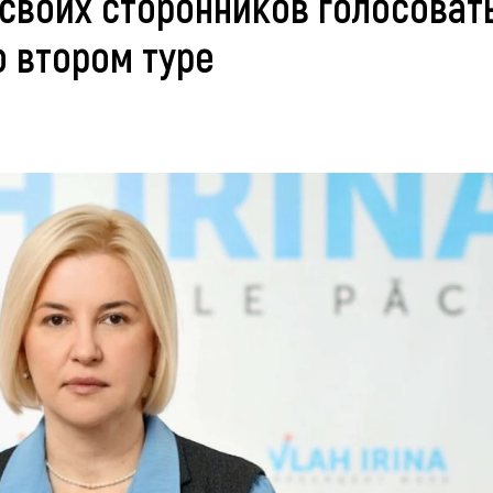
 своих сторонников голосоват
о втором туре