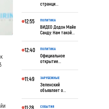
странци
правительства США
отключены по при...
12:55
ПОЛИТИКА
ВИДЕО Додон Майе
Санду: Нам такой
«евроремонт» не
нуж...
12:40
ПОЛИТИКА
Официальное
 к
открытие
3
посольства
Израиля в
Кишиневе: и...
11:49
ЗАРУБЕЖНЫЕ
Зеленский
объявляет о
радикальной
реструктуризации
айи
ар...
11:28
СОБЫТИЯ