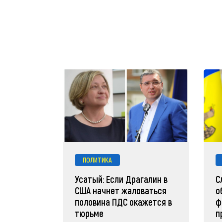
ПОЛИТИКА
Усатый: Если Драгалин в
С
США начнет жаловаться
о
половина ПДС окажется в
ф
тюрьме
п