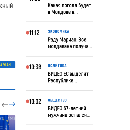
ожный
Какая погода будет
в Молдове в
феврале?
11:12
ЭКОНОМИКА
Раду Мариан: Все
молдаване получат
компенсацию за
эле...
NA VLAH
10:38
ПОЛИТИКА
ВИДЕО ЕС выделит
Республике
Молдова еще 60
миллионов...
10:02
ОБЩЕСТВО
ВИДЕО 67-летний
мужчина остался
без 259 тысяч леев
по...