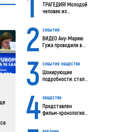
1
ТРАГЕДИЯ! Молодой
человек из
Молдовы умер в
2
США посл...
СОБЫТИЯ
ВИДЕО Ану-Марию
Гужа проводили в
последний путь
3
СОБЫТИЯ
ОБЩЕСТВО
Шокирующие
подробности: стали
известны
4
предварительны...
ОБЩЕСТВО
еще
Представлен
фильм-хронология
исчезновения и
иса
поисков м...
РЕКЛАМА