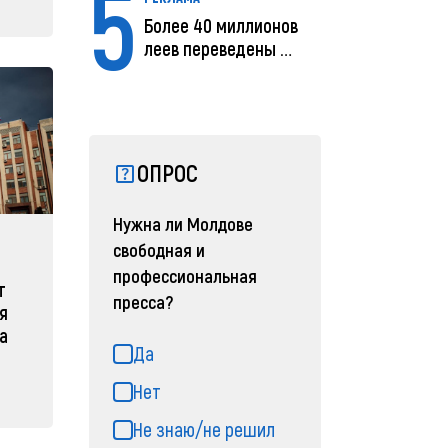
5
Более 40 миллионов
леев переведены с
помощью MIA Plăț...
ОПРОС
Нужна ли Молдове
свободная и
профессиональная
т
пресса?
я
а
Да
Нет
Не знаю/не решил