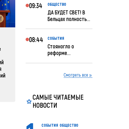
09:34
ОБЩЕСТВО
ДА БУДЕТ СВЕТ! В
Бельцах полностью
восстановят
ночное...
ЗАРУБЕЖНЫЕ
СОБЫТ
08:44
СОБЫТИЯ
Стояногло о
е
Зеленский объявляет о
Какая п
реформе
радикальной
Молдов
прокуратуры:
ий
реструктуризации армии
Прокуратуру
04 февра
я
реформир...
04 февраля 2025, 11:49
Смотреть все
ний
САМЫЕ ЧИТАЕМЫЕ
НОВОСТИ
СОБЫТИЯ
ОБЩЕСТВО