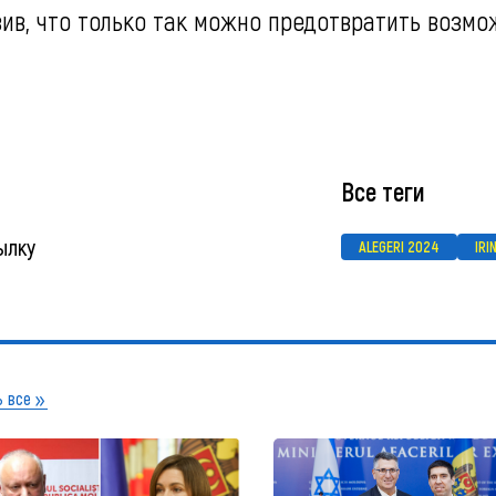
авив, что только так можно предотвратить возм
Все теги
ылку
ALEGERI 2024
IRI
 все