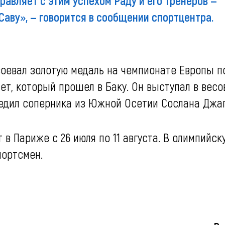
авляет с этим успехом Раду и его тренеров —
аву», — говорится в сообщении спортцентра.
воевал золотую медаль на чемпионате Европы п
ет, который прошел в Баку. Он выступал в весо
обедил соперника из Южной Осетии Сослана Джаг
в Париже с 26 июля по 11 августа. В олимпийск
портсмен.