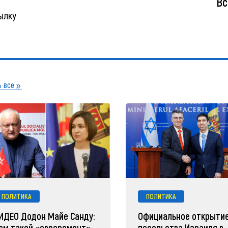
Вс
ылку
 все
ПОЛИТИКА
ПОЛИТИКА
ИДЕО Додон Майе Санду:
Официальное открыти
ам такой «евроремонт»
посольства Израиля в