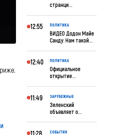
странци
правительства США
отключены по при...
12:55
ПОЛИТИКА
ВИДЕО Додон Майе
Санду: Нам такой
«евроремонт» не
нуж...
12:40
ПОЛИТИКА
Официальное
риже.
открытие
посольства
Израиля в
Кишиневе: и...
11:49
ЗАРУБЕЖНЫЕ
Зеленский
объявляет о
радикальной
ки
реструктуризации
ар...
11:28
СОБЫТИЯ