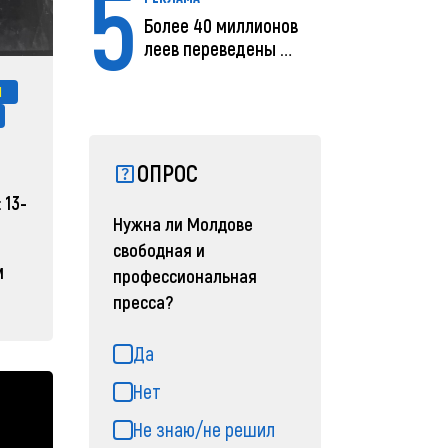
5
Более 40 миллионов
леев переведены с
помощью MIA Plăț...
П
ОПРОС
 13-
Нужна ли Молдове
свободная и
м
профессиональная
пресса?
Да
Нет
Не знаю/не решил