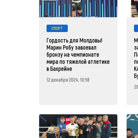
СПОРТ
Гордость для Молдовы!
М
Марин Робу завоевал
з
бронзу на чемпионате
П
мира по тяжелой атлетике
п
в Бахрейне
К
Б
12 декабря 2024, 10:58
29