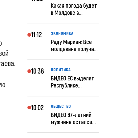
Какая погода будет
в Молдове в
феврале?
11:12
ЭКОНОМИКА
о
Раду Мариан: Все
молдаване получат
вой
компенсацию за
аева.
эле...
10:38
ПОЛИТИКА
ВИДЕО ЕС выделит
ую
Республике
Молдова еще 60
миллионов...
10:02
ОБЩЕСТВО
ВИДЕО 67-летний
мужчина остался
без 259 тысяч леев
по...