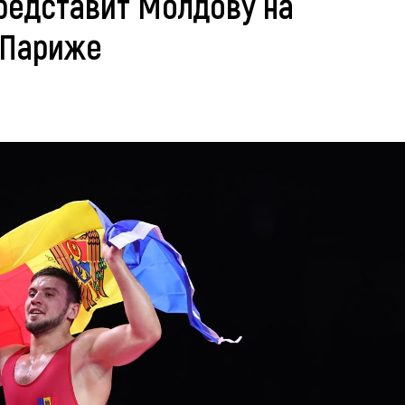
редставит Молдову на
 Париже