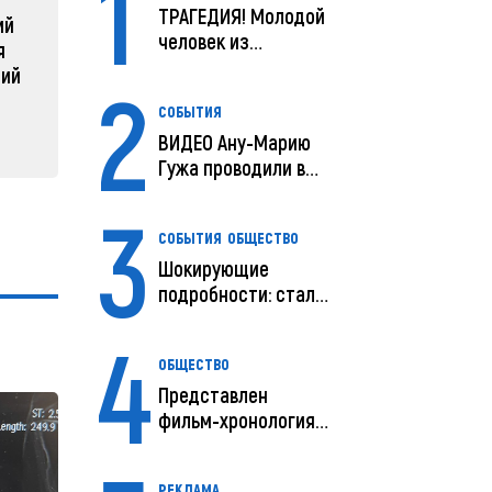
1
ТРАГЕДИЯ! Молодой
ий
реструктуризации армии
человек из
04 февра
я
Молдовы умер в
04 февраля 2025, 11:49
ний
2
США посл...
СОБЫТИЯ
ВИДЕО Ану-Марию
Гужа проводили в
последний путь
3
СОБЫТИЯ
ОБЩЕСТВО
Шокирующие
подробности: стали
известны
4
предварительны...
ОБЩЕСТВО
Представлен
фильм-хронология
исчезновения и
поисков м...
РЕКЛАМА