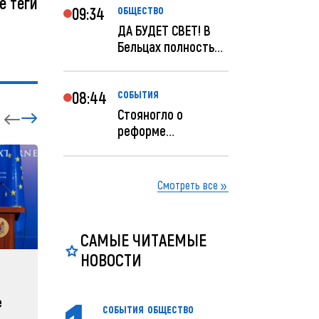
е теги
09:34
ОБЩЕСТВО
ДА БУДЕТ СВЕТ! В
Бельцах полностью
восстановят
ночное...
08:44
СОБЫТИЯ
Стояногло о
реформе
прокуратуры:
Прокуратуру
реформир...
Смотреть все
САМЫЕ ЧИТАЕМЫЕ
НОВОСТИ
ЗАРУБЕЖНЫЕ
СОБЫТ
е
Зеленский объявляет о
Какая п
СОБЫТИЯ
ОБЩЕСТВО
радикальной
Молдов