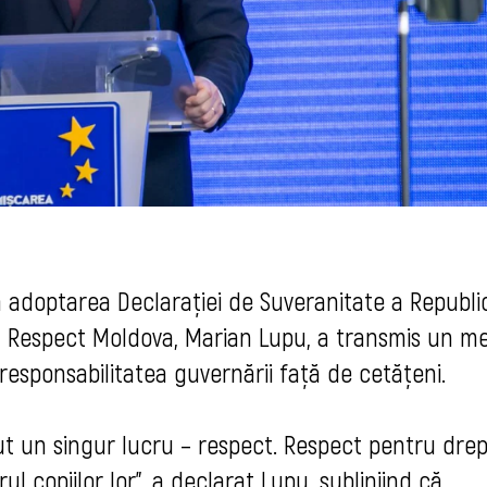
la adoptarea Declarației de Suveranitate a Republic
ea Respect Moldova, Marian Lupu, a transmis un m
 responsabilitatea guvernării față de cetățeni.
ut un singur lucru – respect. Respect pentru drep
rul copiilor lor”, a declarat Lupu, subliniind că