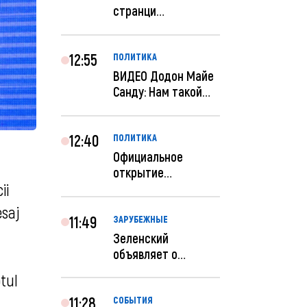
странци
правительства США
отключены по при...
12:55
ПОЛИТИКА
ВИДЕО Додон Майе
Санду: Нам такой
«евроремонт» не
нуж...
12:40
ПОЛИТИКА
Официальное
открытие
ii
посольства
Израиля в
esaj
Кишиневе: и...
11:49
ЗАРУБЕЖНЫЕ
Зеленский
объявляет о
радикальной
tul
реструктуризации
ар...
11:28
СОБЫТИЯ