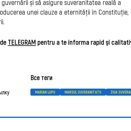
guvernării și să asigure suveranitatea reală a
troducerea unei clauze a eternității în Constituție,
i.
 de
TELEGRAM
pentru a te informa rapid şi calitati
Все теги
ылку
MARIAN LUPU
MARSUL SUVERANITATII
ZIUA SUVERA