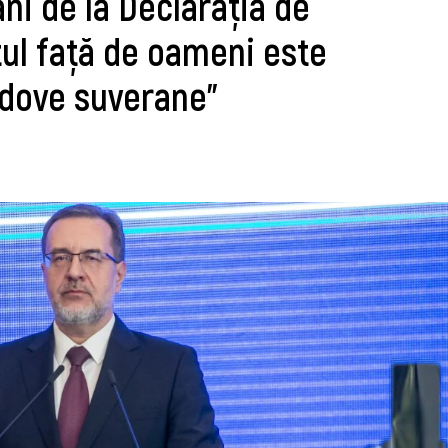
ani de la Declarația de
tul față de oameni este
dove suverane”