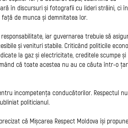
în discursuri și fotografii cu lideri străini, ci în
l față de munca și demnitatea lor.
 responsabilitate, iar guvernarea trebuie să asigu
esibile și venituri stabile. Criticând politicile eco
dicate la gaz și electricitate, creditele scumpe și
firmând că toate acestea nu au ce căuta într-o ța
entru incompetența conducătorilor. Respectul nu
bliniat politicianul.
 precizat că Mișcarea Respect Moldova își propun