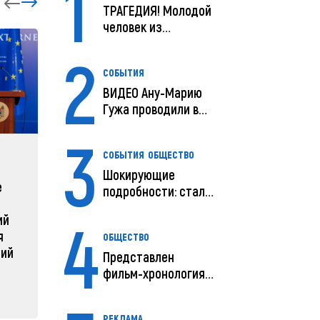
1
ТРАГЕДИЯ! Молодой
человек из
Молдовы умер в
2
США посл...
СОБЫТИЯ
ВИДЕО Ану-Марию
Гужа проводили в
последний путь
3
СОБЫТИЯ
ОБЩЕСТВО
ЗАРУБЕЖНЫЕ
СОБЫТ
Шокирующие
е
Зеленский объявляет о
Какая п
подробности: стали
радикальной
Молдов
известны
4
ий
реструктуризации армии
предварительны...
04 февра
я
ОБЩЕСТВО
04 февраля 2025, 11:49
ний
Представлен
фильм-хронология
исчезновения и
поисков м...
РЕКЛАМА