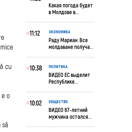
Какая погода будет
в Молдове в
феврале?
11:12
ЭКОНОМИКА
re
Раду Мариан: Все
nomice
молдаване получат
компенсацию за
эле...
ră cu
10:38
ПОЛИТИКА
ВИДЕО ЕС выделит
Республике
Молдова еще 60
 e o
миллионов...
10:02
ОБЩЕСТВО
ВИДЕО 67-летний
мужчина остался
без 259 тысяч леев
e să
по...