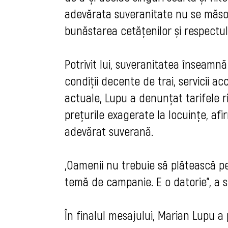
adevărata suveranitate nu se măsoară 
bunăstarea cetățenilor și respectu
Potrivit lui, suveranitatea înseamnă
condiții decente de trai, servicii acc
actuale, Lupu a denunțat tarifele ri
prețurile exagerate la locuințe, a
adevărat suverană.
„Oamenii nu trebuie să plătească p
temă de campanie. E o datorie”, a su
În finalul mesajului, Marian Lupu a