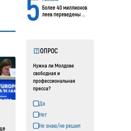
5
Более 40 миллионов
леев переведены с
помощью MIA Plăț...
ОПРОС
Нужна ли Молдове
свободная и
профессиональная
пресса?
Да
Нет
Не знаю/не решил
еще