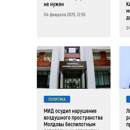
не нужен
К
м
04 февраля 2025, 12:55
д
0
ПОЛИТИКА
МИД осудил нарушение
Л
воздушного пространства
р
Молдовы беспилотным
п