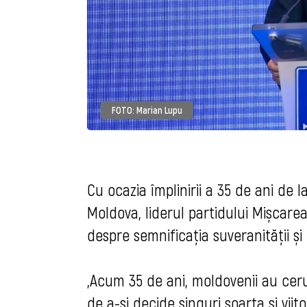
FOTO: Marian Lupu
Cu ocazia împlinirii a 35 de ani de 
Moldova, liderul partidului Mișcar
despre semnificația suveranității și
„Acum 35 de ani, moldovenii au cer
de a-și decide singuri soarta și viito