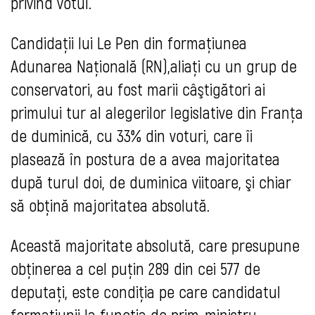
privind votul.
Candidaţii lui Le Pen din formaţiunea
Adunarea Naţională (RN),aliaţi cu un grup de
conservatori, au fost marii câştigători ai
primului tur al alegerilor legislative din Franţa
de duminică, cu 33% din voturi, care îi
plasează în postura de a avea majoritatea
după turul doi, de duminica viitoare, şi chiar
să obţină majoritatea absolută.
Această majoritate absolută, care presupune
obţinerea a cel puţin 289 din cei 577 de
deputaţi, este condiţia pe care candidatul
formaţiunii la funcţia de prim-ministru,