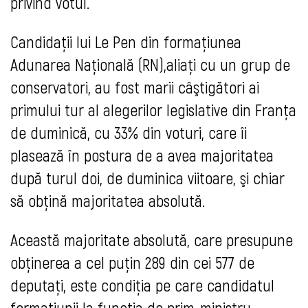
privind votul.
Candidaţii lui Le Pen din formaţiunea
Adunarea Naţională (RN),aliaţi cu un grup de
conservatori, au fost marii câştigători ai
primului tur al alegerilor legislative din Franţa
de duminică, cu 33% din voturi, care îi
plasează în postura de a avea majoritatea
după turul doi, de duminica viitoare, şi chiar
să obţină majoritatea absolută.
Această majoritate absolută, care presupune
obţinerea a cel puţin 289 din cei 577 de
deputaţi, este condiţia pe care candidatul
formaţiunii la funcţia de prim-ministru,