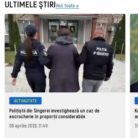
ULTIMELE ŞTIRI
Vezi toate
ACTUALITATE
Polițiștii din Sîngerei investighează un caz de
K
escrocherie în proporții considerabile
a
06 aprilie 2026, 11:49
3