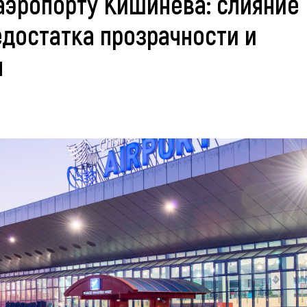
 аэропорту Кишинева: слияние
едостатка прозрачности и
м