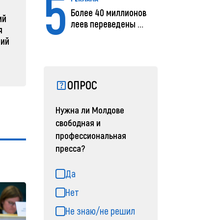
5
радикальной
Молдов
Более 40 миллионов
ий
реструктуризации армии
леев переведены с
04 февра
я
помощью MIA Plăț...
04 февраля 2025, 11:49
ний
ОПРОС
Нужна ли Молдове
свободная и
профессиональная
пресса?
Да
Нет
Не знаю/не решил