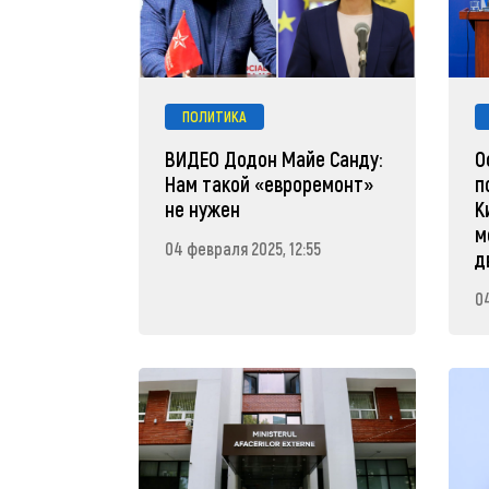
ПОЛИТИКА
ВИДЕО Додон Майе Санду:
О
Нам такой «евроремонт»
п
не нужен
К
м
04 февраля 2025, 12:55
д
0