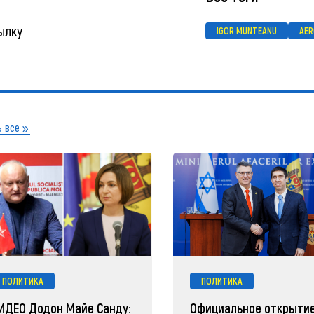
ылку
IGOR MUNTEANU
AE
 все
ПОЛИТИКА
ПОЛИТИКА
ИДЕО Додон Майе Санду:
Официальное открыти