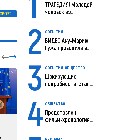
1
ТРАГЕДИЯ! Молодой
человек из
ROPORT
Молдовы умер в
2
США посл...
СОБЫТИЯ
ВИДЕО Ану-Марию
Гужа проводили в
последний путь
3
СОБЫТИЯ
ОБЩЕСТВО
Шокирующие
подробности: стали
известны
4
предварительны...
ОБЩЕСТВО
Представлен
фильм-хронология
ЗАРУБЕЖНЫЕ
СОБЫТ
исчезновения и
поисков м...
е
Зеленский объявляет о
Какая п
РЕКЛАМА