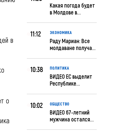
Какая погода будет
в Молдове в
феврале?
11:12
ЭКОНОМИКА
дей в
Раду Мариан: Все
молдаване получат
компенсацию за
эле...
10:38
ко
ПОЛИТИКА
ВИДЕО ЕС выделит
Республике
Молдова еще 60
миллионов...
т о
10:02
ОБЩЕСТВО
ВИДЕО 67-летний
мужчина остался
ника
без 259 тысяч леев
по...