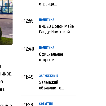
странци
правительства США
отключены по при...
12:55
ПОЛИТИКА
ВИДЕО Додон Майе
Санду: Нам такой
«евроремонт» не
нуж...
12:40
ПОЛИТИКА
Официальное
открытие
а
посольства
Израиля в
ников,
Кишиневе: и...
11:49
ЗАРУБЕЖНЫЕ
же
Зеленский
объявляет о
ем.
радикальной
реструктуризации
ар...
11:28
СОБЫТИЯ
ванию