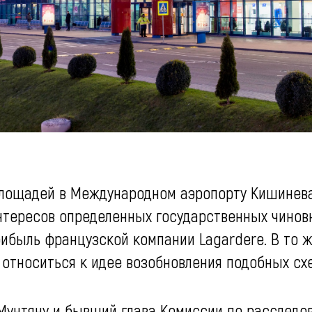
площадей в Международном аэропорту Кишинев
интересов определенных государственных чинов
ибыль французской компании Lagardere. В то 
относиться к идее возобновления подобных сх
Мунтяну и бывший глава Комиссии по расследо