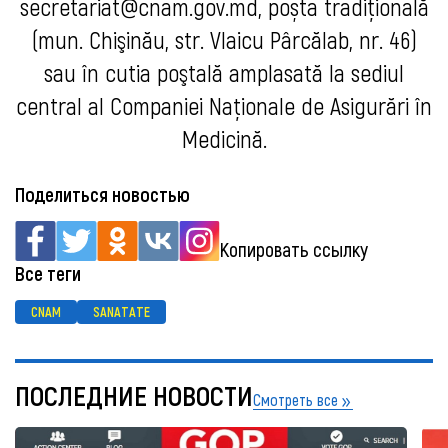
secretariat@cnam.gov.md
, poșta tradiţională
(mun. Chişinău, str. Vlaicu Pârcălab, nr. 46)
sau în cutia poştală
amplasată la sediul
central al Companiei Naționale de Asigurări în
Medicină.
Поделиться новостью
Копировать ссылку
Все теги
CNAM
SANATATE
ПОСЛЕДНИЕ НОВОСТИ
Смотреть все