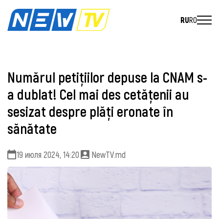
RU
RO
Numărul petițiilor depuse la CNAM s-
a dublat! Cel mai des cetățenii au
sesizat despre plăți eronate în
sănătate
19 июля 2024, 14:20
NewTV.md