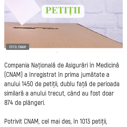
FOTO: CNAM
Compania Naţională de Asigurări în Medicină
(CNAM) a înregistrat în prima jumătate a
anului 1450 de petiții, dublu față de perioada
similară a anului trecut, când au fost doar
874 de plângeri.
Potrivit CNAM, cel mai des, în 1013 petiții,