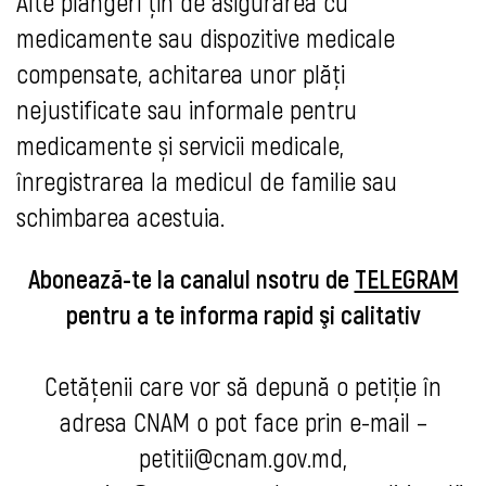
Alte plângeri țin de asigurarea cu
medicamente sau dispozitive medicale
compensate, achitarea unor plăţi
nejustificate sau informale pentru
medicamente și servicii medicale,
înregistrarea la medicul de familie sau
schimbarea acestuia.
Abonează-te la canalul n
sotru de
TELEGRAM
pentru a t
e informa rapid şi calitativ
Cetățenii care vor să depună o petiție în
adresa CNAM o pot face prin e-mail –
petitii@cnam.gov.md
,