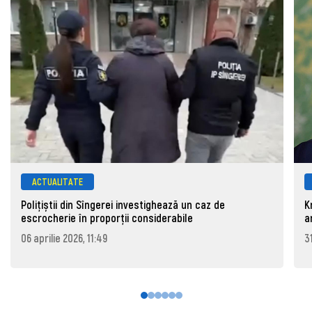
ACTUALITATE
Polițiștii din Sîngerei investighează un caz de
K
escrocherie în proporții considerabile
a
06 aprilie 2026, 11:49
3