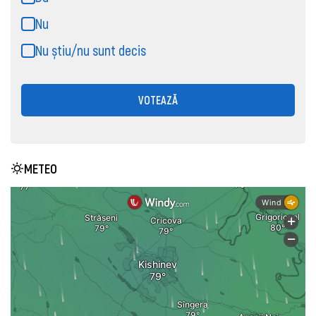
Nu
Nu știu/nu sunt decis
VOTEAZĂ
METEO