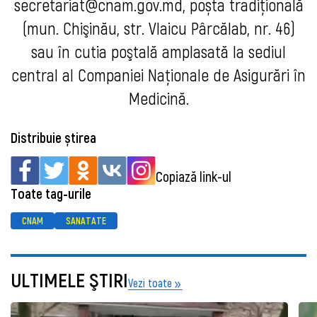
secretariat@cnam.gov.md
, poșta tradiţională
(mun. Chişinău, str. Vlaicu Pârcălab, nr. 46)
sau în cutia poştală
amplasată la sediul
central al Companiei Naționale de Asigurări în
Medicină.
Distribuie știrea
Copiază link-ul
Toate tag-urile
CNAM
SANATATE
ULTIMELE ŞTIRI
Vezi toate