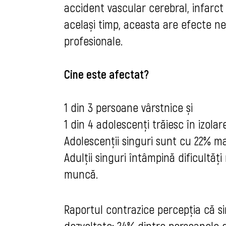
accident vascular cerebral, infarct 
același timp, aceasta are efecte ne
profesionale.
Cine este afectat?
1 din 3 persoane vârstnice și
1 din 4 adolescenți trăiesc în izolare
Adolescenții singuri sunt cu 22% ma
Adulții singuri întâmpină dificultăț
muncă.
Raportul contrazice percepția că si
dezvoltate: 24% dintre persoanele d