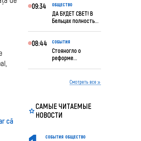
09:34
ОБЩЕСТВО
ДА БУДЕТ СВЕТ! В
Бельцах полностью
восстановят
ночное...
08:44
СОБЫТИЯ
Стояногло о
e
реформе
al,
прокуратуры:
Прокуратуру
реформир...
Смотреть все
САМЫЕ ЧИТАЕМЫЕ
НОВОСТИ
ar că
СОБЫТИЯ
ОБЩЕСТВО