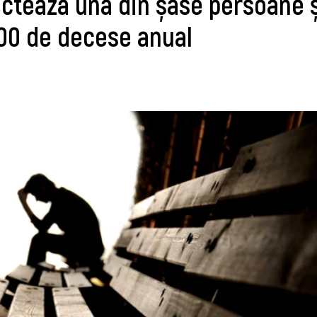
ctează una din șase persoane ș
000 de decese anual