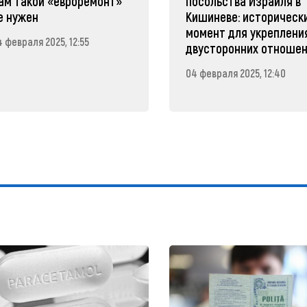
ам такой «евроремонт»
посольства Израиля в
е нужен
Кишиневе: историческ
момент для укреплени
 февраля 2025, 12:55
двусторонних отноше
04 февраля 2025, 12:40