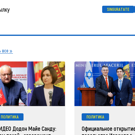
ылку
SINGURATATE
 все
ПОЛИТИКА
ПОЛИТИКА
ИДЕО Додон Майе Санду:
Официальное открыти