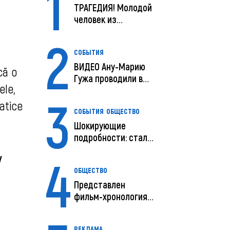
1
ТРАГЕДИЯ! Молодой
человек из
Молдовы умер в
2
США посл...
СОБЫТИЯ
ВИДЕО Ану-Марию
că o
Гужа проводили в
ele,
последний путь
3
atice
СОБЫТИЯ
ОБЩЕСТВО
Шокирующие
подробности: стали
известны
4
iv
предварительны...
ОБЩЕСТВО
Представлен
фильм-хронология
исчезновения и
поисков м...
РЕКЛАМА