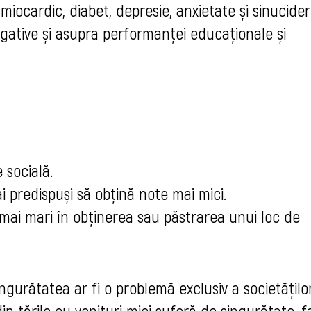
miocardic, diabet, depresie, anxietate și sinucider
gative și asupra performanței educaționale și
 socială.
i predispuși să obțină note mai mici.
i mai mari în obținerea sau păstrarea unui loc de
ngurătatea ar fi o problemă exclusiv a societățilo
in țările cu venituri mici suferă de singurătate, f