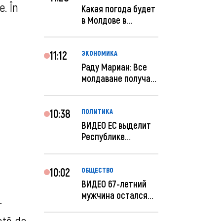
e. În
Какая погода будет
в Молдове в
феврале?
11:12
ЭКОНОМИКА
Раду Мариан: Все
молдаване получат
компенсацию за
эле...
10:38
ПОЛИТИКА
ВИДЕО ЕС выделит
Республике
Молдова еще 60
миллионов...
10:02
ОБЩЕСТВО
ВИДЕО 67-летний
мужчина остался
r
без 259 тысяч леев
по...
ață de