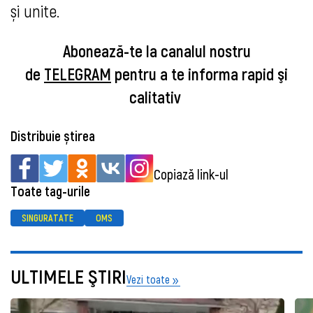
și unite.
Abonează-te la canalul nostru
de
TELEGRAM
pentru a te informa rapid şi
calitativ
Distribuie știrea
Copiază link-ul
Toate tag-urile
SINGURATATE
OMS
ULTIMELE ŞTIRI
Vezi toate