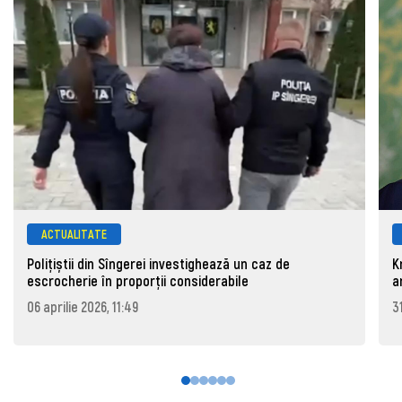
ACTUALITATE
Polițiștii din Sîngerei investighează un caz de
K
escrocherie în proporții considerabile
a
06 aprilie 2026, 11:49
3