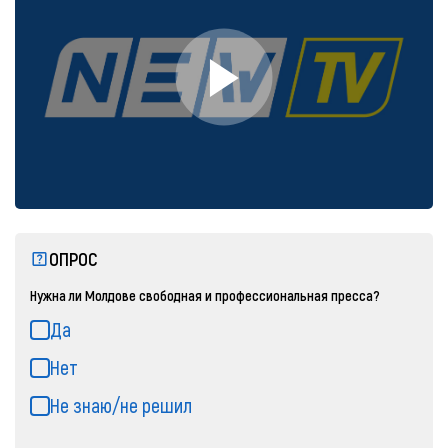
ОПРОС
Нужна ли Молдове свободная и профессиональная пресса?
Да
Нет
Не знаю/не решил