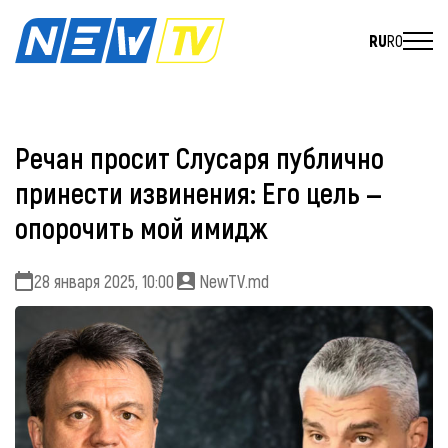
RU
RO
Речан просит Слусаря публично
принести извинения: Его цель —
опорочить мой имидж
28 января 2025, 10:00
NewTV.md