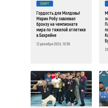
СПОРТ
Гордость для Молдовы!
М
Марин Робу завоевал
з
бронзу на чемпионате
П
мира по тяжелой атлетике
п
в Бахрейне
К
Б
12 декабря 2024, 10:58
29