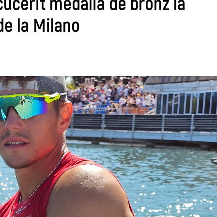
cucerit medalia de bronz la
e la Milano