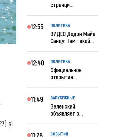
странци
правительства США
отключены по при...
12:55
ПОЛИТИКА
ВИДЕО Додон Майе
Санду: Нам такой
«евроремонт» не
нуж...
12:40
ПОЛИТИКА
Официальное
открытие
посольства
Израиля в
Кишиневе: и...
11:49
ЗАРУБЕЖНЫЕ
.
Зеленский
объявляет о
радикальной
7) și
реструктуризации
ар...
11:28
СОБЫТИЯ