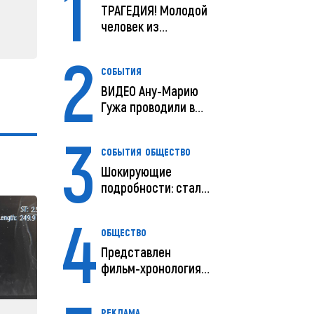
1
ТРАГЕДИЯ! Молодой
человек из
Молдовы умер в
2
США посл...
СОБЫТИЯ
ВИДЕО Ану-Марию
Гужа проводили в
последний путь
3
СОБЫТИЯ
ОБЩЕСТВО
Шокирующие
подробности: стали
известны
4
предварительны...
ОБЩЕСТВО
Представлен
фильм-хронология
исчезновения и
поисков м...
РЕКЛАМА