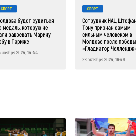
СПОРТ
СПОРТ
олдова будет судиться
Сотрудник НАЦ Штефа
а медаль, которую не
Тону признан самым
али завоевать Марину
сильным человеком в
обу в Париже
Молдове после победы
«Гладиатор Челлендж
5 ноября 2024, 14:44
28 октября 2024, 16:49