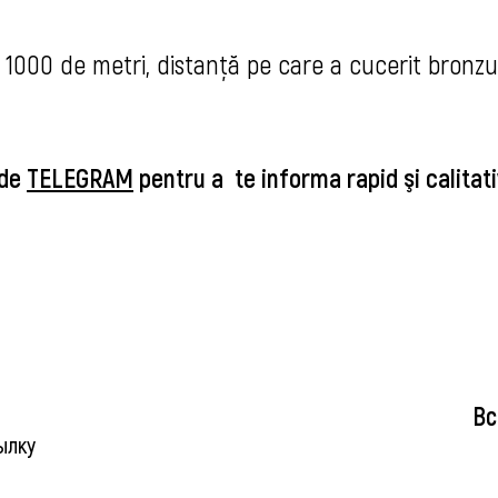
 1000 de metri, distanță pe care a cucerit bronzu
 de
TELEGRAM
pentru a te informa rapid şi calitat
Вс
ылку