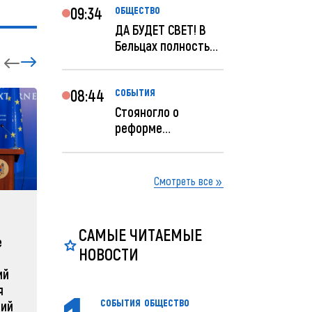
09:34
ОБЩЕСТВО
ДА БУДЕТ СВЕТ! В
Бельцах полностью
восстановят
ночное...
08:44
СОБЫТИЯ
Стояногло о
реформе
прокуратуры:
Прокуратуру
реформир...
Смотреть все
ЗАРУБЕЖНЫЕ
СОБЫТ
САМЫЕ ЧИТАЕМЫЕ
е
Зеленский объявляет о
Какая п
НОВОСТИ
радикальной
Молдов
ий
реструктуризации армии
04 февра
я
04 февраля 2025, 11:49
СОБЫТИЯ
ОБЩЕСТВО
ний