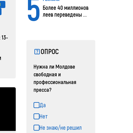
5
П
Более 40 миллионов
леев переведены с
помощью MIA Plăț...
 13-
ОПРОС
м
Нужна ли Молдове
свободная и
профессиональная
пресса?
Да
Нет
Не знаю/не решил