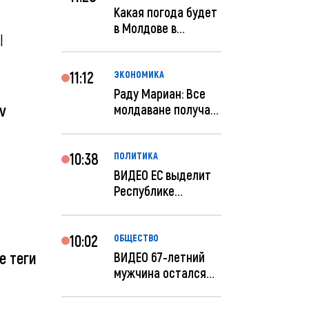
Какая погода будет
в Молдове в
l
феврале?
11:12
ЭКОНОМИКА
Раду Мариан: Все
iv
молдаване получат
компенсацию за
эле...
10:38
ПОЛИТИКА
ВИДЕО ЕС выделит
Республике
Молдова еще 60
миллионов...
10:02
ОБЩЕСТВО
е теги
ВИДЕО 67-летний
мужчина остался
без 259 тысяч леев
по...