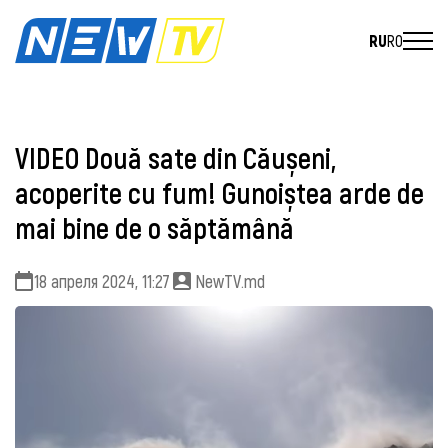
RU
RO
VIDEO Două sate din Căușeni,
acoperite cu fum! Gunoiștea arde de
mai bine de o săptămână
18 апреля 2024, 11:27
NewTV.md