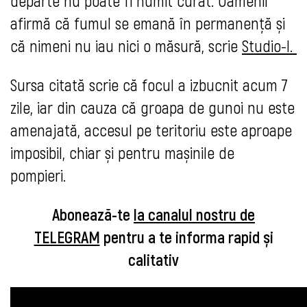
departe nu poate fi numit curat. Oamenii
afirmă că fumul se emană în permanență și
că nimeni nu iau nici o măsură, scrie
Studio-l.
Sursa citată scrie că focul a izbucnit acum 7
zile, iar din cauza că groapa de gunoi nu este
amenajată, accesul pe teritoriu este aproape
imposibil, chiar și pentru mașinile de
pompieri.
Abonează-te
la canalul nostru de
TELEGRAM
pentru a te informa rapid și
calitativ