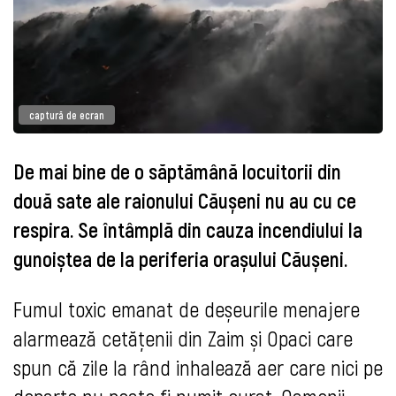
captură de ecran
De mai bine de o săptămână locuitorii din
două sate ale raionului Căușeni nu au cu ce
respira. Se întâmplă din cauza incendiului la
gunoiștea de la periferia orașului Căușeni.
Fumul toxic emanat de deșeurile menajere
alarmează cetățenii din Zaim și Opaci care
spun că zile la rând inhalează aer care nici pe