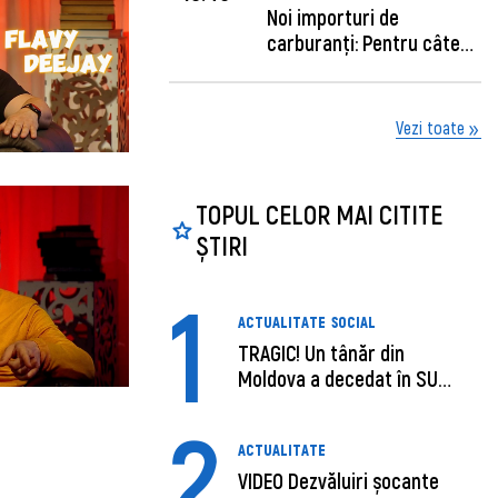
Noi importuri de
carburanți: Pentru câte
zile sunt su...
Vezi toate
TOPUL CELOR MAI CITITE
ȘTIRI
1
ACTUALITATE
SOCIAL
TRAGIC! Un tânăr din
Moldova a decedat în SUA,
după c...
2
ACTUALITATE
VIDEO Dezvăluiri șocante