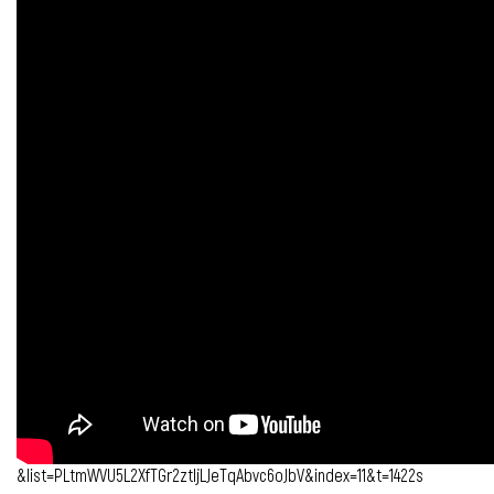
&list=PLtmWVU5L2XfTGr2ztljLJeTqAbvc6oJbV&index=11&t=1422s