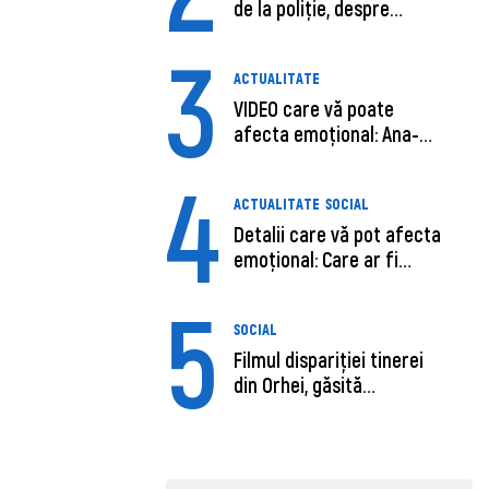
de la poliție, despre
șoferu...
3
ACTUALITATE
VIDEO care vă poate
afecta emoțional: Ana-
Maria Guja,...
4
ACTUALITATE
SOCIAL
Detalii care vă pot afecta
emoțional: Care ar fi
cauz...
5
SOCIAL
Filmul dispariției tinerei
din Orhei, găsită
moartă....