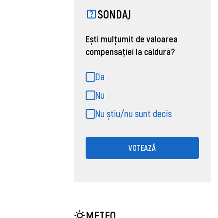
SONDAJ
Ești mulțumit de valoarea
compensației la căldură?
Da
Nu
Nu știu/nu sunt decis
VOTEAZĂ
METEO