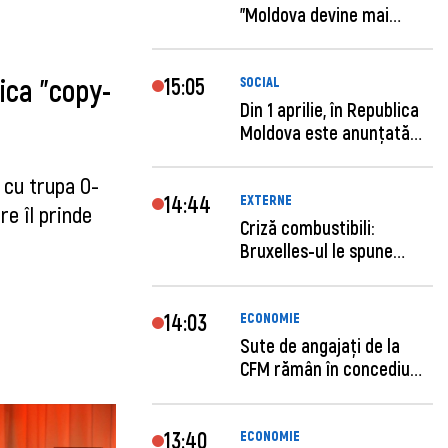
"Moldova devine mai
previzibilă ș...
15:05
ica ”copy-
SOCIAL
Din 1 aprilie, în Republica
Moldova este anunţată
per...
 cu trupa O-
14:44
EXTERNE
re îl prinde
Criză combustibili:
Bruxelles-ul le spune
statelor me...
14:03
ECONOMIE
Sute de angajaţi de la
CFM rămân în concediu
forţat....
13:40
ECONOMIE