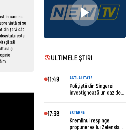
ast în care se
spre viață și se
t din țară cât
odcastului este
itații săi
ultură și
opinie
ULTIMELE ŞTIRI
ăim.
11:49
ACTUALITATE
Polițiștii din Sîngerei
investighează un caz de
escro...
17:38
EXTERNE
Kremlinul respinge
propunerea lui Zelenski