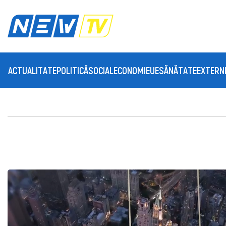
ACTUALITATE
POLITICĂ
SOCIAL
ECONOMIE
UE
SĂNĂTATE
EXTERN