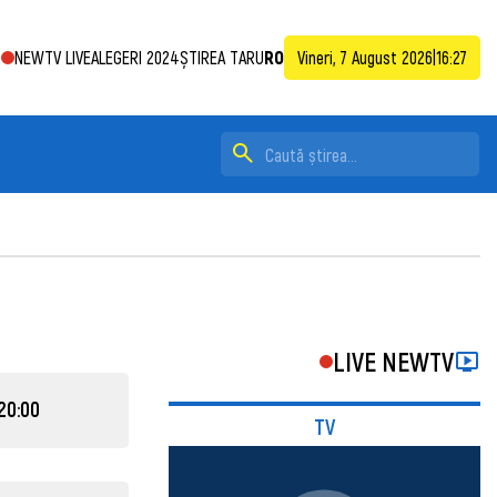
NEWTV LIVE
ALEGERI 2024
ȘTIREA TA
RU
RO
Vineri, 7 August 2026
|
16:27
LIVE NEWTV
20:00
TV