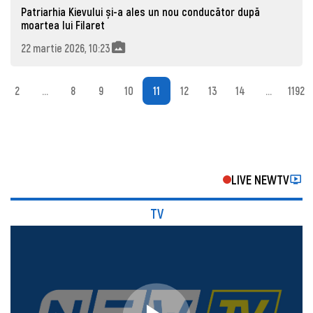
Patriarhia Kievului și-a ales un nou conducător după
moartea lui Filaret
22 martie 2026, 10:23
2
...
8
9
10
11
12
13
14
...
1192
LIVE NEWTV
TV