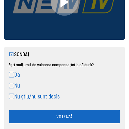
SONDAJ
Ești mulțumit de valoarea compensației la căldură?
Da
Nu
Nu știu/nu sunt decis
VOTEAZĂ