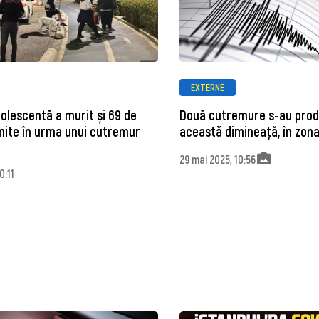
EXTERNE
dolescentă a murit și 69 de
Două cutremure s-au prod
nite în urma unui cutremur
această dimineață, în zon
29 mai 2025, 10:56
0:11