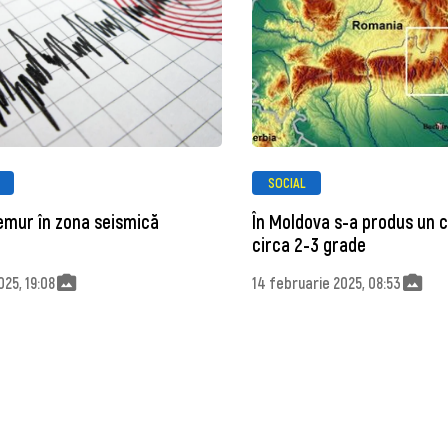
SOCIAL
emur în zona seismică
În Moldova s-a produs un 
circa 2-3 grade
025, 19:08
14 februarie 2025, 08:53