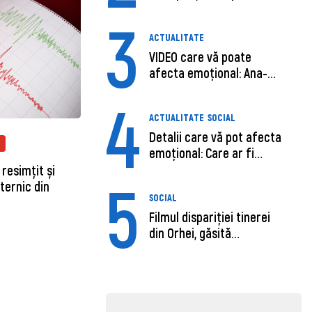
șoferu...
3
ACTUALITATE
VIDEO care vă poate
afecta emoțional: Ana-
Maria Guja,...
4
ACTUALITATE
SOCIAL
Detalii care vă pot afecta
emoțional: Care ar fi
cauz...
resimțit și
5
uternic din
SOCIAL
Filmul dispariției tinerei
din Orhei, găsită
moartă....