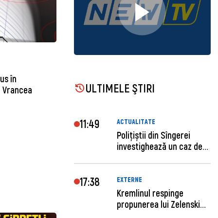
us în
ULTIMELE ŞTIRI
a Vrancea
11:49
ACTUALITATE
Polițiștii din Sîngerei
investighează un caz de
escro...
17:38
EXTERNE
Kremlinul respinge
propunerea lui Zelenski
privind un...