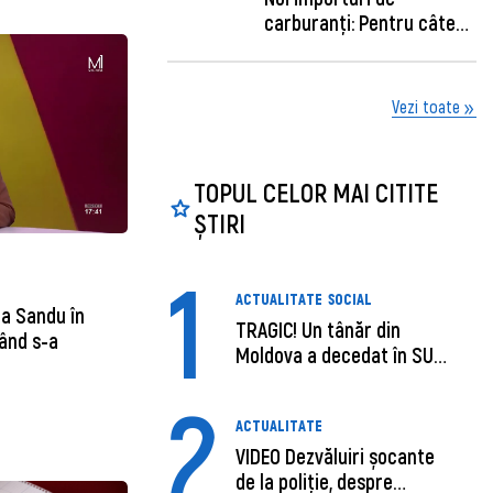
carburanți: Pentru câte
zile sunt su...
Vezi toate
TOPUL CELOR MAI CITITE
ȘTIRI
1
ACTUALITATE
SOCIAL
ia Sandu în
TRAGIC! Un tânăr din
ând s-a
Moldova a decedat în SUA,
după c...
2
ACTUALITATE
VIDEO Dezvăluiri șocante
de la poliție, despre