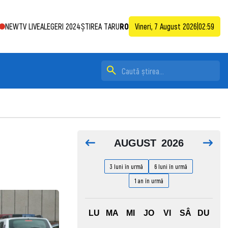
NEWTV LIVE
ALEGERI 2024
ȘTIREA TA
RU
RO
Vineri, 7 August 2026
|
02:59
AUGUST
2026
3 luni în urmă
6 luni în urmă
1 an în urmă
LU
MA
MI
JO
VI
SÂ
DU