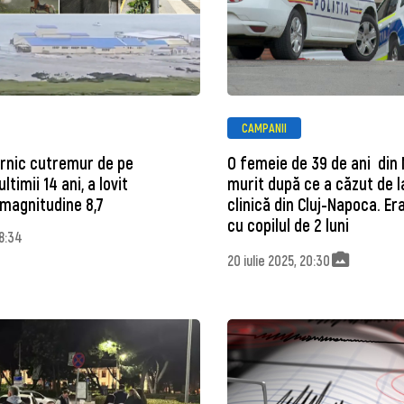
CAMPANII
ernic cutremur de pe
O femeie de 39 de ani din
ltimii 14 ani, a lovit
murit după ce a căzut de la
magnitudine 8,7
clinică din Cluj-Napoca. Er
cu copilul de 2 luni
08:34
20 iulie 2025, 20:30