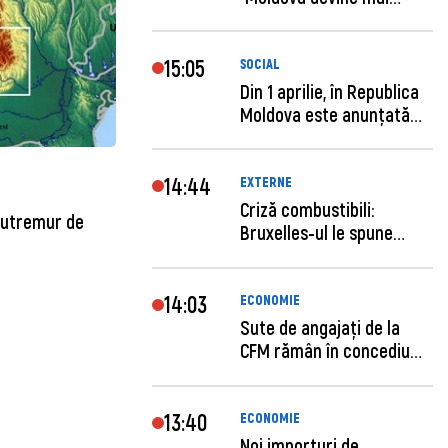
previzibilă ș...
15:05
SOCIAL
Din 1 aprilie, în Republica
Moldova este anunţată
per...
14:44
EXTERNE
Criză combustibili:
cutremur de
Bruxelles-ul le spune
statelor me...
14:03
ECONOMIE
Sute de angajaţi de la
CFM rămân în concediu
forţat....
13:40
ECONOMIE
Noi importuri de