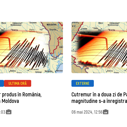
ULTIMA ORĂ
EXTERNE
 produs în România,
Cutremur în a doua zi de P
în Moldova
magnitudine s-a înregistra
5:03
06 mai 2024, 12:56