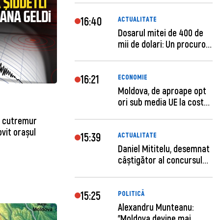
16:40
ACTUALITATE
Dosarul mitei de 400 de
mii de dolari: Un procuror
și...
16:21
ECONOMIE
Moldova, de aproape opt
ori sub media UE la costul
mu...
n cutremur
vit orașul
15:39
ACTUALITATE
Daniel Mititelu, desemnat
câștigător al concursului
p...
15:25
POLITICĂ
Alexandru Munteanu:
"Moldova devine mai