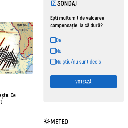
SONDAJ
Ești mulțumit de valoarea
compensației la căldură?
Da
Nu
Nu știu/nu sunt decis
VOTEAZĂ
aște. Ce
t
METEO