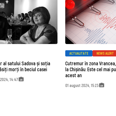
ACTUALITATE
NEWS ALERT
r al satului Sadova și soția
Cutremur în zona Vrancea, 
ăsiți morţi în beciul casei
la Chișinău: Este cel mai p
acest an
2024, 14:47
01 august 2024, 15:23