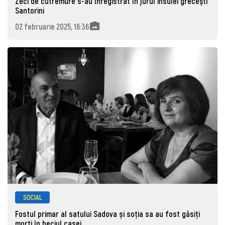
Zeci de cutremure s-au înregistrat în jurul insulei greceşti
Santorini
02 februarie 2025, 16:36
SOCIAL
Fostul primar al satului Sadova și soția sa au fost găsiți
morţi în beciul casei