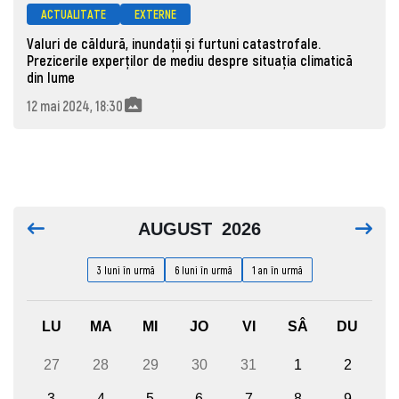
ACTUALITATE
EXTERNE
Valuri de căldură, inundații și furtuni catastrofale.
Prezicerile experților de mediu despre situația climatică
din lume
12 mai 2024, 18:30
AUGUST
2026
3 luni în urmă
6 luni în urmă
1 an în urmă
LU
MA
MI
JO
VI
SÂ
DU
27
28
29
30
31
1
2
3
4
5
6
7
8
9