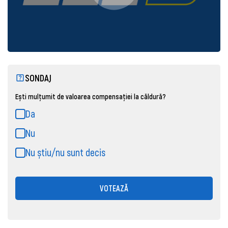
SONDAJ
Ești mulțumit de valoarea compensației la căldură?
Da
Nu
Nu știu/nu sunt decis
VOTEAZĂ