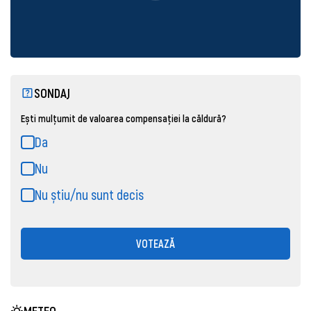
SONDAJ
Ești mulțumit de valoarea compensației la căldură?
Da
Nu
Nu știu/nu sunt decis
VOTEAZĂ
METEO