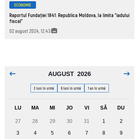
ECONOMIE
Raportul Fundației 1841: Republica Moldova, la limita ”iadului
fiscal”
02 august 2024, 12:43
AUGUST
2026
3 luni în urmă
6 luni în urmă
1 an în urmă
LU
MA
MI
JO
VI
SÂ
DU
27
28
29
30
31
1
2
3
4
5
6
7
8
9