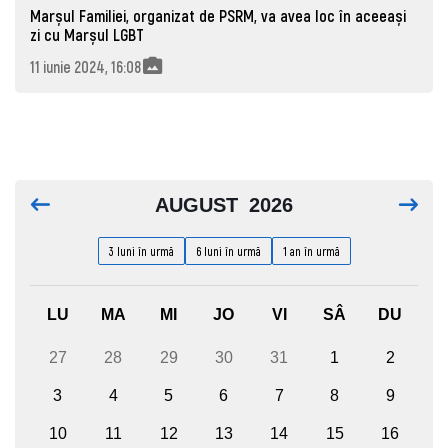
Marșul Familiei, organizat de PSRM, va avea loc în aceeași
zi cu Marșul LGBT
11 iunie 2024, 16:08
AUGUST
2026
3 luni în urmă
6 luni în urmă
1 an în urmă
LU
MA
MI
JO
VI
SÂ
DU
27
28
29
30
31
1
2
3
4
5
6
7
8
9
10
11
12
13
14
15
16