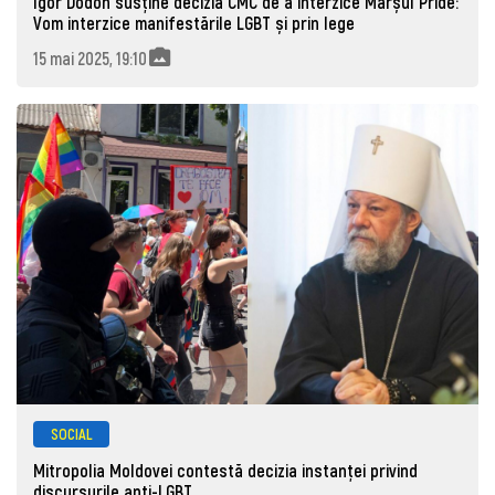
Igor Dodon susține decizia CMC de a interzice Marșul Pride:
Vom interzice manifestările LGBT și prin lege
15 mai 2025, 19:10
SOCIAL
Mitropolia Moldovei contestă decizia instanței privind
discursurile anti-LGBT