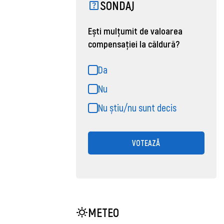
SONDAJ
Ești mulțumit de valoarea
compensației la căldură?
Da
Nu
Nu știu/nu sunt decis
VOTEAZĂ
METEO