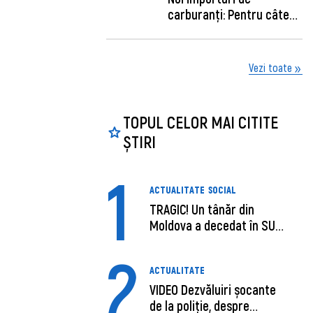
carburanți: Pentru câte
zile sunt su...
Vezi toate
TOPUL CELOR MAI CITITE
ȘTIRI
1
ACTUALITATE
SOCIAL
TRAGIC! Un tânăr din
Moldova a decedat în SUA,
după c...
2
ACTUALITATE
VIDEO Dezvăluiri șocante
de la poliție, despre