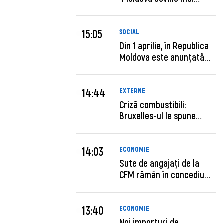
previzibilă ș...
15:05
SOCIAL
Din 1 aprilie, în Republica
Moldova este anunţată
per...
14:44
EXTERNE
Criză combustibili:
Bruxelles-ul le spune
statelor me...
14:03
ECONOMIE
Sute de angajaţi de la
CFM rămân în concediu
forţat....
13:40
ECONOMIE
Noi importuri de