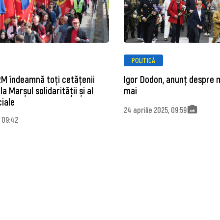
POLITICĂ
RM îndeamnă toți cetățenii
Igor Dodon, anunț despre 
la Marșul solidarității și al
mai
ciale
24 aprilie 2025, 09:59
, 09:42