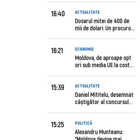
16:40
ACTUALITATE
Dosarul mitei de 400 de
mii de dolari: Un procuror
și...
16:21
ECONOMIE
Moldova, de aproape opt
ori sub media UE la costul
mu...
15:39
ACTUALITATE
Daniel Mititelu, desemnat
câștigător al concursului
p...
15:25
POLITICĂ
Alexandru Munteanu:
"Moldova devine mai