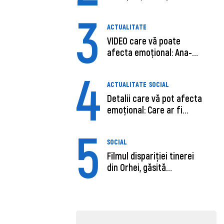
șoferu...
3
ACTUALITATE
VIDEO care vă poate
afecta emoțional: Ana-
Maria Guja,...
4
ACTUALITATE
SOCIAL
Detalii care vă pot afecta
emoțional: Care ar fi
cauz...
5
SOCIAL
Filmul dispariției tinerei
din Orhei, găsită
moartă....