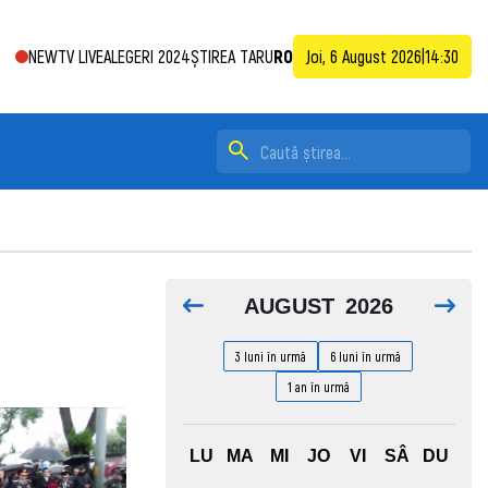
NEWTV LIVE
ALEGERI 2024
ȘTIREA TA
RU
RO
Joi, 6 August 2026
|
14:31
AUGUST
2026
3 luni în urmă
6 luni în urmă
1 an în urmă
LU
MA
MI
JO
VI
SÂ
DU