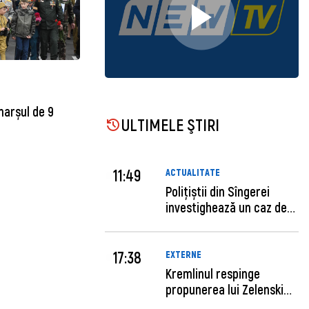
marșul de 9
ULTIMELE ŞTIRI
11:49
ACTUALITATE
Polițiștii din Sîngerei
investighează un caz de
escro...
17:38
EXTERNE
Kremlinul respinge
propunerea lui Zelenski
privind un...