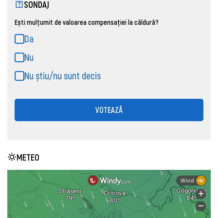
SONDAJ
Ești mulțumit de valoarea compensației la căldură?
Da
Nu
Nu știu/nu sunt decis
VOTEAZĂ
METEO