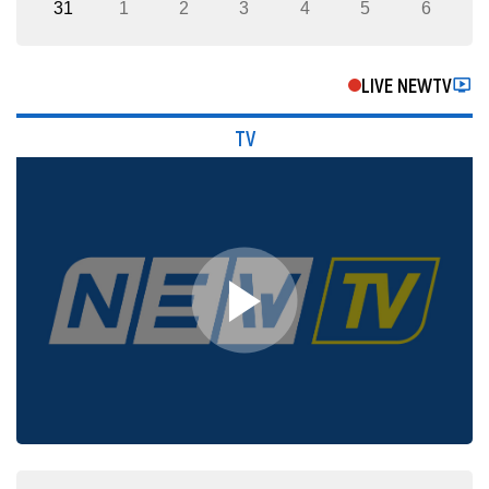
31
1
2
3
4
5
6
LIVE NEWTV
TV