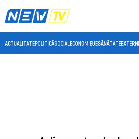
ACTUALITATE
POLITICĂ
SOCIAL
ECONOMIE
UE
SĂNĂTATE
EXTERN