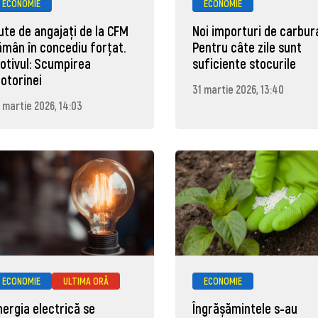
ECONOMIE
ECONOMIE
ute de angajaţi de la CFM
Noi importuri de carbura
ămân în concediu forţat.
Pentru câte zile sunt
otivul: Scumpirea
suficiente stocurile
otorinei
31 martie 2026, 13:40
 martie 2026, 14:03
ECONOMIE
ULTIMA ORĂ
ECONOMIE
nergia electrică se
Îngrășămintele s-au