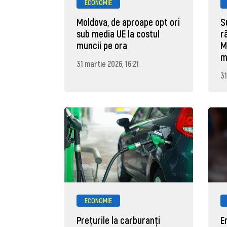
ECONOMIE
Moldova, de aproape opt ori
S
sub media UE la costul
r
muncii pe ora
M
m
31 martie 2026, 16:21
31
ECONOMIE
Prețurile la carburanţi
E