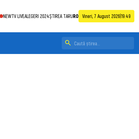
NEWTV LIVE
ALEGERI 2024
ȘTIREA TA
RU
RO
Vineri, 7 August 2026
|
19:49