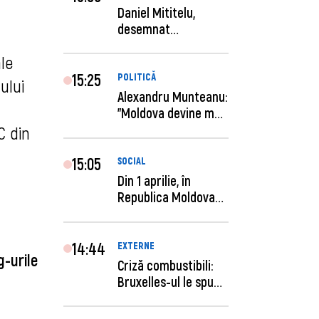
Daniel Mititelu,
desemnat
câștigător al
ale
concursului p...
15:25
POLITICĂ
ului
Alexandru Munteanu:
"Moldova devine mai
previzibilă ș...
C din
15:05
SOCIAL
Din 1 aprilie, în
Republica Moldova
este anunţată per...
14:44
EXTERNE
g-urile
Criză combustibili:
Bruxelles-ul le spune
statelor me...