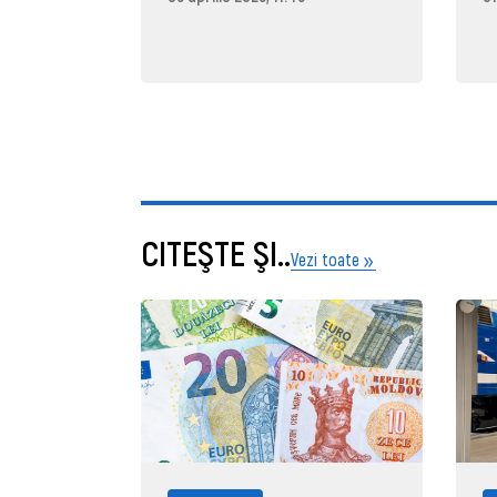
CITEŞTE ŞI..
Vezi toate