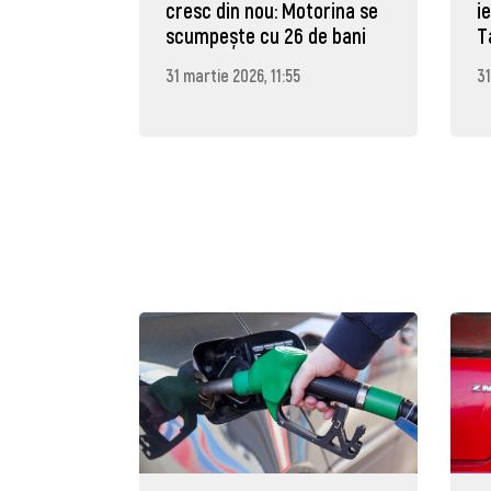
cresc din nou: Motorina se
i
scumpește cu 26 de bani
T
31 martie 2026, 11:55
31