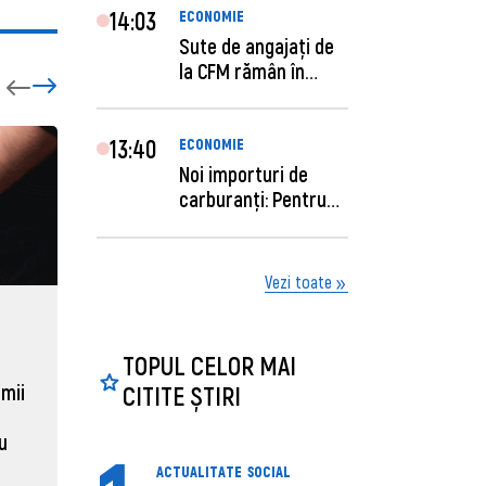
14:03
ECONOMIE
Sute de angajaţi de
la CFM rămân în
concediu forţat....
13:40
ECONOMIE
Noi importuri de
carburanți: Pentru
câte zile sunt su...
Vezi toate
ECONOMIE
ACTUAL
TOPUL CELOR MAI
Moldova, de aproape opt ori
Daniel 
sub media UE la costul
câștigă
CITITE ȘTIRI
 mii
muncii pe ora
pentru 
al ANRE
au
31 martie 2026, 16:21
ACTUALITATE
SOCIAL
31 martie