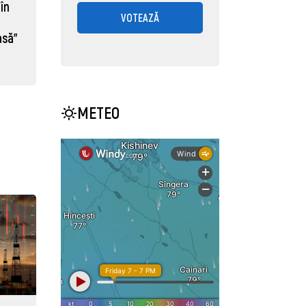
în
VOTEAZĂ
asă"
METEO