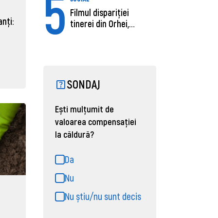
5
Filmul dispariției
nți:
tinerei din Orhei,
găsită moartă....
SONDAJ
Ești mulțumit de
valoarea compensației
la căldură?
Da
Nu
Nu știu/nu sunt decis