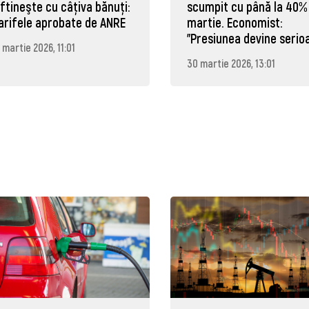
eftineşte cu câţiva bănuţi:
scumpit cu până la 40% 
arifele aprobate de ANRE
martie. Economist:
"Presiunea devine serio
 martie 2026, 11:01
30 martie 2026, 13:01