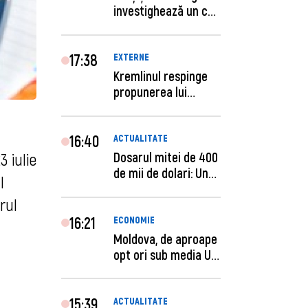
investighează un caz
de escro...
17:38
EXTERNE
Kremlinul respinge
propunerea lui
Zelenski privind un...
16:40
ACTUALITATE
Dosarul mitei de 400
3 iulie
de mii de dolari: Un
l
procuror și...
rul
16:21
ECONOMIE
Moldova, de aproape
opt ori sub media UE
la costul mu...
15:39
ACTUALITATE