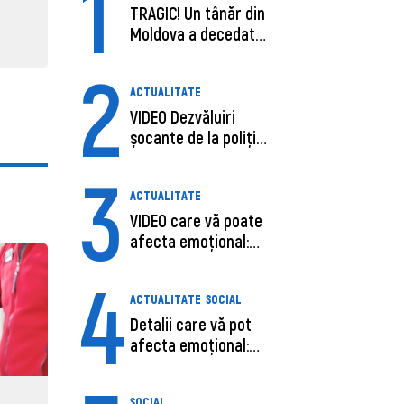
1
TRAGIC! Un tânăr din
Moldova a decedat
în SUA, după c...
2
ACTUALITATE
VIDEO Dezvăluiri
șocante de la poliție,
despre șoferu...
3
ACTUALITATE
VIDEO care vă poate
afecta emoțional:
Ana-Maria Guja,...
4
ACTUALITATE
SOCIAL
Detalii care vă pot
afecta emoțional:
Care ar fi cauz...
SOCIAL