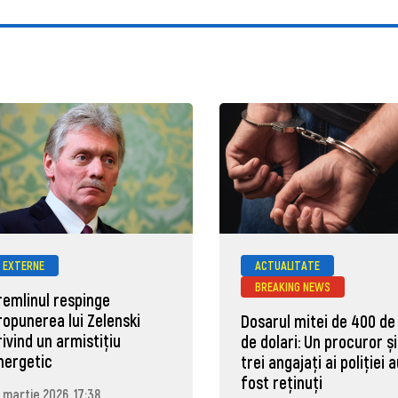
EXTERNE
ACTUALITATE
BREAKING NEWS
remlinul respinge
ropunerea lui Zelenski
Dosarul mitei de 400 de
rivind un armistițiu
de dolari: Un procuror și
nergetic
trei angajați ai poliției 
fost reținuți
 martie 2026, 17:38