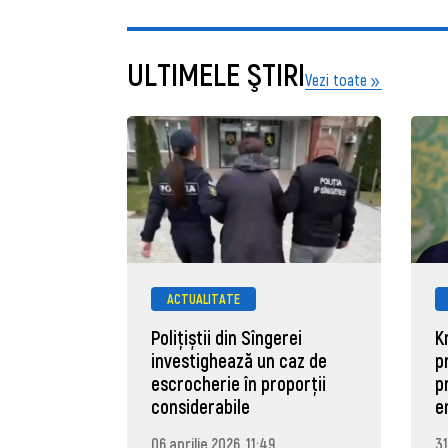
ULTIMELE ŞTIRI
Vezi toate
ACTUALITATE
Polițiștii din Sîngerei
K
investighează un caz de
p
escrocherie în proporții
p
considerabile
e
06 aprilie 2026, 11:49
31