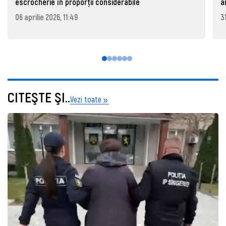
escrocherie în proporții considerabile
a
06 aprilie 2026, 11:49
3
CITEŞTE ŞI..
Vezi toate