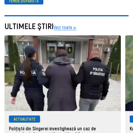
FEMEIE DISPARUTA
ULTIMELE ŞTIRI
Vezi toate
ACTUALITATE
Polițiștii din Sîngerei investighează un caz de
K