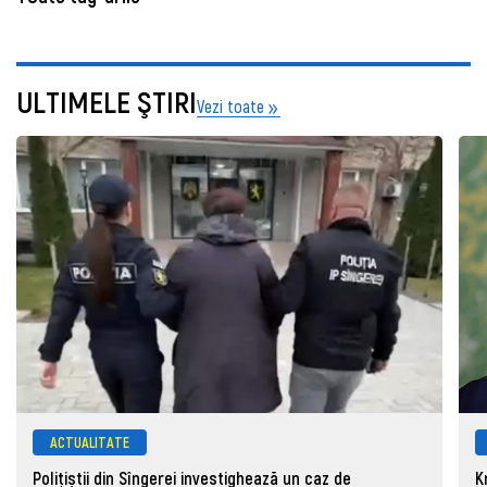
ULTIMELE ŞTIRI
Vezi toate
ACTUALITATE
Polițiștii din Sîngerei investighează un caz de
K