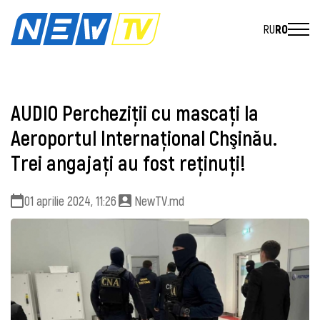
RU
RO
AUDIO Percheziţii cu mascați la
Aeroportul Internaţional Chşinău.
Trei angajaţi au fost reţinuţi!
01 aprilie 2024, 11:26
NewTV.md