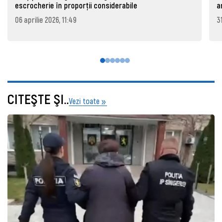
escrocherie în proporții considerabile
a
06 aprilie 2026, 11:49
3
CITEŞTE ŞI..
Vezi toate