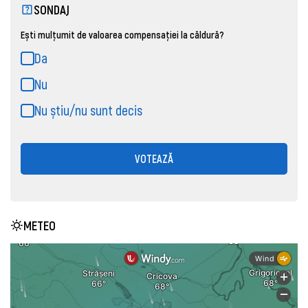
SONDAJ
Ești mulțumit de valoarea compensației la căldură?
Da
Nu
Nu știu/nu sunt decis
VOTEAZĂ
METEO